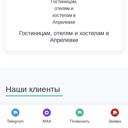
Гостиницам, отелям и хостелам в
Апрелевке
Наши клиенты
В СЭС Санитар по г. Апрелевка можно
обратиться для дезинсекции, дезинфекции
или дератизации любых объектов. Мы
Telegram
MAX
Позвонить
Заявка