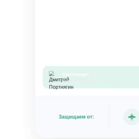
@portnyagin
клиент компании «Санитар»
Защищаем от: