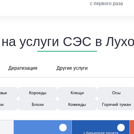
с первого раза
на услуги СЭС в Лух
Дератизация
Другие услуги
вьи
Короеды
Клещи
Осы
хи
Блохи
Кожееды
Горячий туман
+ барьерная защита