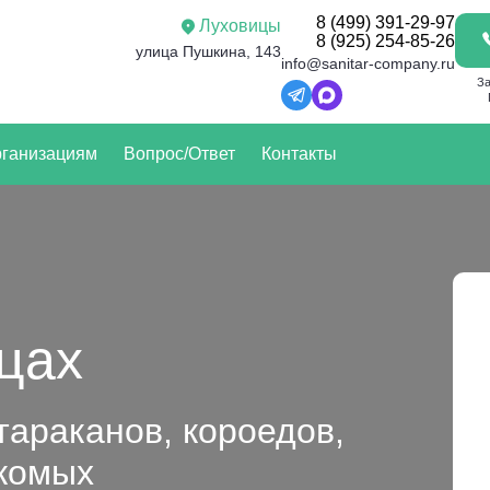
8 (499) 391-29-97
Луховицы
8 (925) 254-85-26
улица Пушкина, 143
info@sanitar-company.ru
За
ганизациям
Вопрос/Ответ
Контакты
цах
тараканов, короедов,
екомых