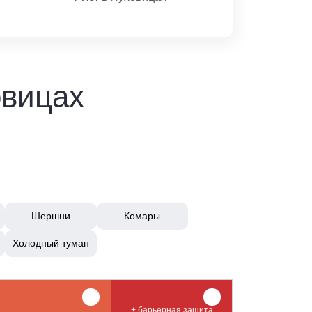
овицах
Шершни
Комары
Холодный туман
+ барьерная защита