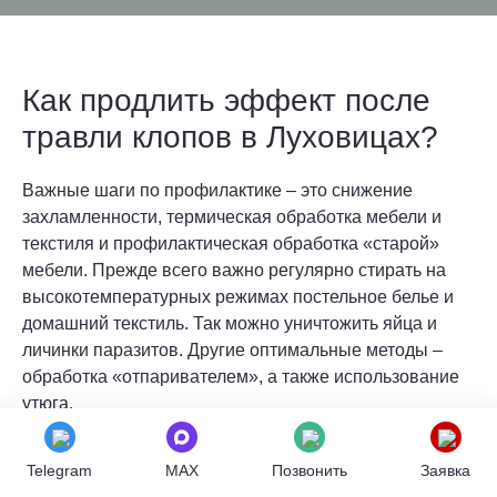
Как продлить эффект после
травли клопов в Луховицах?
Важные шаги по профилактике – это снижение
захламленности, термическая обработка мебели и
текстиля и профилактическая обработка «старой»
мебели. Прежде всего важно регулярно стирать на
высокотемпературных режимах постельное белье и
домашний текстиль. Так можно уничтожить яйца и
личинки паразитов. Другие оптимальные методы –
обработка «отпаривателем», а также использование
утюга.
Чем больше в комнате вещей и чем ближе они стоят
Telegram
MAX
Позвонить
Заявка
рядом друг с другом – тем больше у насекомых мест