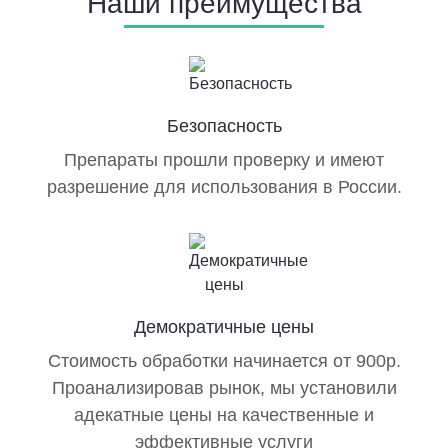
Наши преимущества
Склады
Коммерческие:
Гостиницы, отели, хостелы
Безопасность
Кафе, рестораны, бары, кофейни, столовые
Препараты прошли проверку и имеют
Магазины, супермаркеты, торговые точки
разрешение для использования в России.
Общественные:
Школы
Детские сады
Демократичные цены
Лагеря, санатории
Стоимость обработки начинается от 900р.
Объекты туризма
Проанализировав рынок, мы установили
адекатные цены на качественные и
Производственные:
эффективные услуги