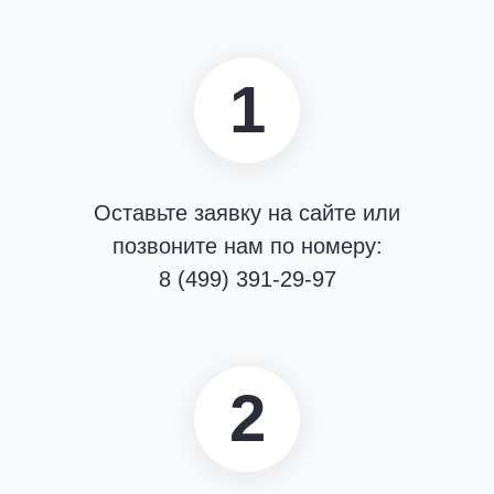
крысы и мыши. Почему они приходят в дом?
Антисанитария и грязь – не главные причины. Пора
1
оставить в прошлом миф о том, что обработка
проводится только в так называемых «клоповниках».
Дело в том, что городские вредители эволюционно
приспособились существовать в близком соседстве с
человеком. Поэтому, наш дом – это наиболее удобное
Оставьте заявку на сайте или
и безопасное место для них. Здесь они всегда могут
позвоните нам по номеру:
найти чем поживиться и где устроить гнездо.
8 (499) 391-29-97
Внутрь помещения они попадают разными путями:
Через мелкие дыры, отверстия, щели, трещины
По канализационным трубам
2
По вентиляционным ходам
В летнее время – через подъезд, окна и двери