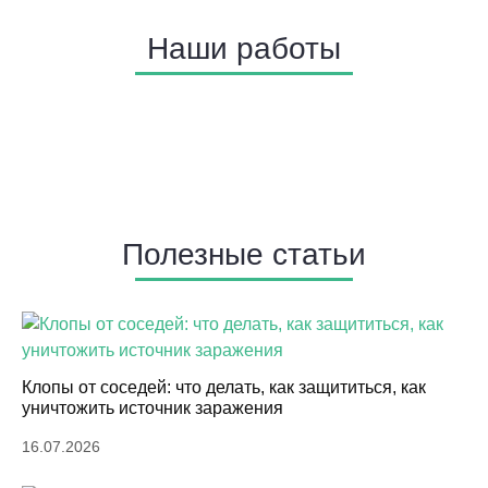
селятся на участке, приходят в дом и всячески
Наши работы
усложняют жизнь. К нам регулярно обращаются для
травли уличных насекомых и грызунов в Мытищах.
Мы проводим обработку от:
Жуков-короедов
Шершней, ос
Пауков
Полезные статьи
Мух
Комаров
Мошек
Клещей
Клопы от соседей: что делать, как защититься, как
уничтожить источник заражения
Крыс, мышей
16.07.2026
Кротов