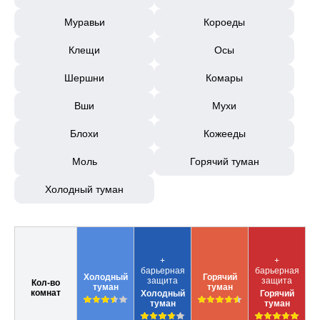
Муравьи
Короеды
Клещи
Осы
Шершни
Комары
Вши
Мухи
Блохи
Кожееды
Моль
Горячий туман
Холодный туман
+
+
барьерная
барьерная
Холодный
Горячий
защита
защита
Кол-во
туман
туман
комнат
Холодный
Горячий
туман
туман