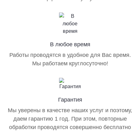
Заводы, фабрики
Объекты сельского хозяйства
Как мы подходим к
В любое время
дезинсекции в Мытищах?
Работы проводятся в удобное для Вас время.
Мы работаем круглосуточно!
Для каждого объекта разрабатывается
индивидуальный план дезинсекции. Это важно, чтобы
учесть все нюансы и предотвратить повторное
проникновение вредителей. Эксперт по обработке
принимает во внимание:
Гарантия
Площадь помещения
Мы уверены в качестве наших услуг и поэтому,
даем гарантию 1 год. При этом, повторные
Сложность планировки
обработки проводятся совершенно бесплатно
Ранее применявшиеся средства