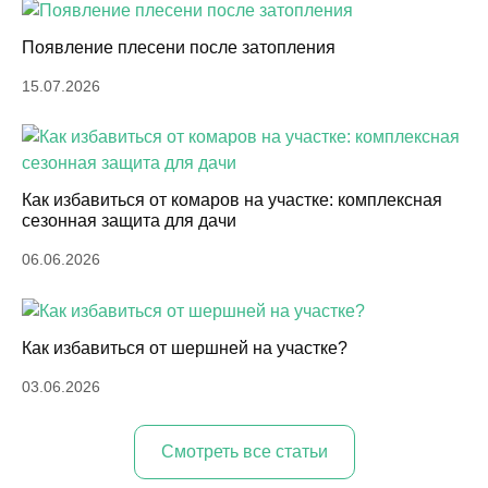
Почему сложно справиться с
Появление плесени после затопления
проблемой своими руками?
15.07.2026
При самостоятельном подборе средств для обработки
от клопов, тараканов или грызунов в Мытищах, вы
скорее всего потратите немало времени и сил. Дело в
Как избавиться от комаров на участке: комплексная
том, что современные паразиты выработали
сезонная защита для дачи
устойчивость к различным видам воздействия и их
06.06.2026
сложно вытравить простыми бытовыми ядами,
доступными для покупки в супермаркете.
Оставьте свой телефон на нашем официальном СЭС
Как избавиться от шершней на участке?
по г. Мытищи, и с вами в ближайшее время свяжется
оператор для проведения бесплатной консультации.
03.06.2026
Cмотреть все статьи