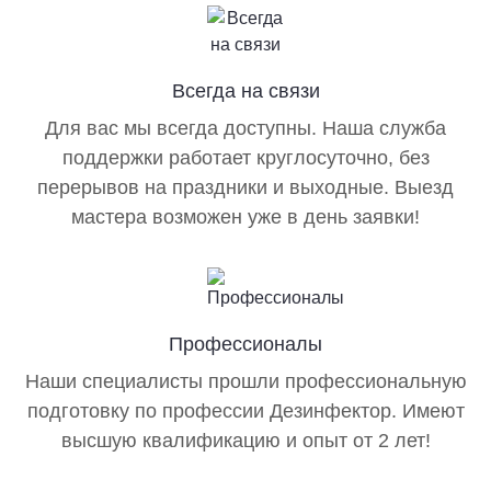
Посещаемость
Количество жильцов
Возможный источник заражения
Всегда на связи
Для вас мы всегда доступны. Наша служба
Одни из наиболее популярных услуг нашей службы:
поддержки работает круглосуточно, без
Дезинфекция от тараканов в г. Мытищи
перерывов на праздники и выходные. Выезд
мастера возможен уже в день заявки!
Обработка от клопов в г. Мытищи
Мы поможем избавиться от любого вида вредителей и
сделаем помещение чистым и безопасным.
Профессионалы
Для владельцев частных
Наши специалисты прошли профессиональную
домов
подготовку по профессии Дезинфектор. Имеют
высшую квалификацию и опыт от 2 лет!
Садоводам и дачникам часто приходится
сталкиваться с многообразием паразитов. Они