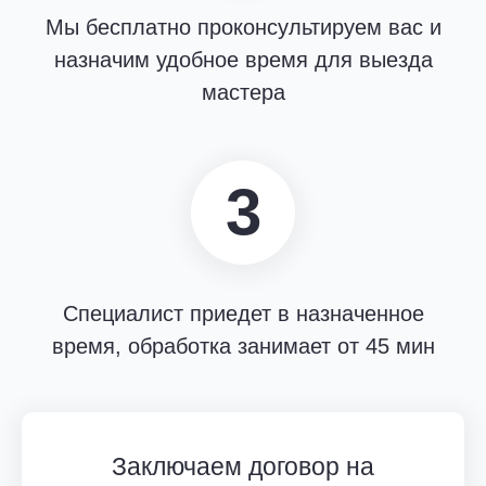
Случайно, с покупками или багажом
Мы бесплатно проконсультируем вас и
С зараженными предметами мебели (клопы)
назначим удобное время для выезда
С чердака или подвала
мастера
Кто может обратиться в СЭС г.
3
Мытищи?
Мы работаем с любыми типами объектов. Для вызова
квалифицированного дезинсектора в любой район
Мытищ, вы можете оставить телефон в форме на
Специалист приедет в назначенное
нашем сайте. В кратчайшее время с вами свяжется
время, обработка занимает от 45 мин
менеджер и проведет первичную бесплатную
консультацию.
На нашем постоянном обслуживании находятся
разные типы помещений:
Заключаем договор на