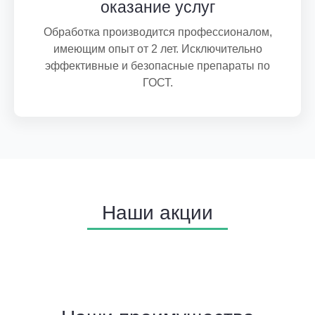
Жилые:
оказание услуг
Обработка производится профессионалом,
Квартиры
имеющим опыт от 2 лет. Исключительно
Коттеджи
эффективные и безопасные препараты по
ГОСТ.
Частные дома
Помещения под аренду
Общежития
Подсобные:
Подвалы
Наши акции
Чердаки
Бытовки
Котельные
Подстанции