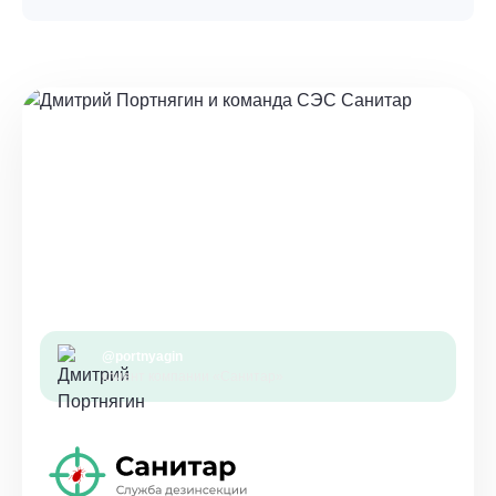
@portnyagin
клиент компании «Санитар»