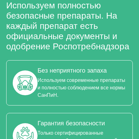
Используем полностью
дезинфекции и
дезинсекции
.
безопасные препараты. На
Большего эффекта можно добиться путем тотальной
каждый препарат есть
обработки всех помещений дома, включая подвал.
официальные документы и
Коллектив собственников квартир получают двойную
выгоду:
одобрение Роспотребнадзора
Надолго избавляются от неприятных и опасных
вредителей.
Без неприятного запаха
Платят за услуги с 50%-ной скидкой.
Используем современные препараты
Владельцам новых частных домов
и полностью соблюдением все нормы
тоже нужна помощь СЭС Санитар в
СанПиН.
Волоколамск
В городе активно разрастается частный сектор. Все
Гарантия безопасности
больше людей стремится из утомительных
Только сертифицированные
мегаполисов перебраться поближе к природе. На