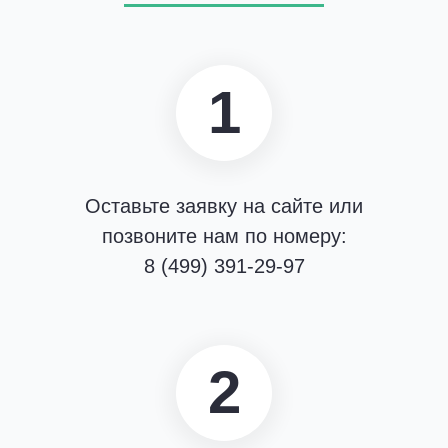
Наши бригады готовы выехать на объект в любое
время суток. СЭС «Санитар» в Волоколамске на
связи 365 дней в году.
1
Оказываем услуги под ключ. Задача клиента –
подписать договор и обеспечить доступ
дезинфекторам на объект.
Принимаем экстренные заказы на удаление
Оставьте заявку на сайте или
запахов,
сушку помещений после потопа
,
позвоните нам по номеру:
демеркуризацию
.
8 (499) 391-29-97
Имеем в штате фитопатологов, арбористов,
умеющих быстро
вылечить сад
или парк, спилить и
убрать с участка сухостой.
2
После подписания акта выполненных работ
выдаем клиенту гарантийный талон на 12 мес.
Обратившись к нам, вы получите бесплатную