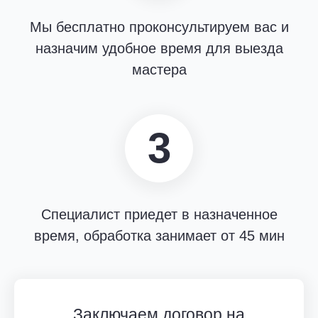
консультацию с подробными ответами на вопросы
Мы бесплатно проконсультируем вас и
и рекомендациями.
назначим удобное время для выезда
Если вы столкнулись с проблемой санитарно-
мастера
эпидемиологического характера, позвоните нам или
оставьте заявку на официальном сайте компании. Мы
свяжемся с вами в течение 10 минут.
3
Специалист приедет в назначенное
время, обработка занимает от 45 мин
Заключаем договор на