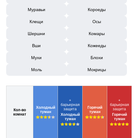
Муравьи
Короеды
Клещи
Осы
Шершни
Комары
Вши
Кожееды
Мухи
Блохи
Моль
Мокрицы
+
+
барьерная
барьерная
Холодный
Горячий
защита
защита
Кол-во
туман
туман
комнат
Холодный
Горячий
туман
туман