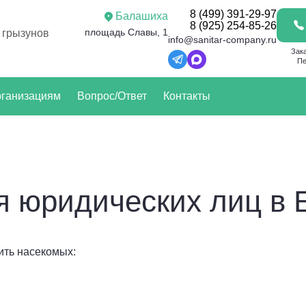
8 (499) 391-29-97
Балашиха
8 (925) 254-85-26
площадь Славы, 1
 грызунов
info@sanitar-company.ru
Зак
Пе
ганизациям
Вопрос/Ответ
Контакты
я юридических лиц в
ть насекомых: