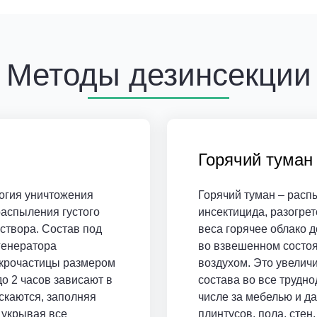
Методы дезинсекции
Горячий туман
огия уничтожения
Горячий туман – расп
аспыления густого
инсектицида, разогрето
створа. Состав под
веса горячее облако д
генератора
во взвешенном состоя
икрочастицы размером
воздухом. Это увелич
до 2 часов зависают в
состава во все трудно
скаются, заполняя
числе за мебелью и д
 укрывая все
плинтусов, пола, стен.