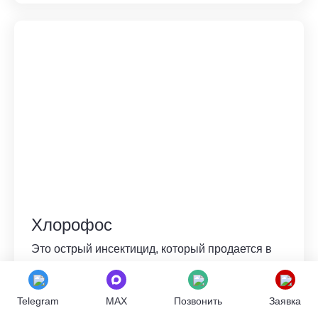
Хлорофос
Это острый инсектицид, который продается в
пластиковых ведрах по 0,8 кг. Представляет
собой кристаллический белый или желтоватый
порошок. Содержит главное действующее
Telegram
MAX
Позвонить
Заявка
вещество – диметил. Предназначен для