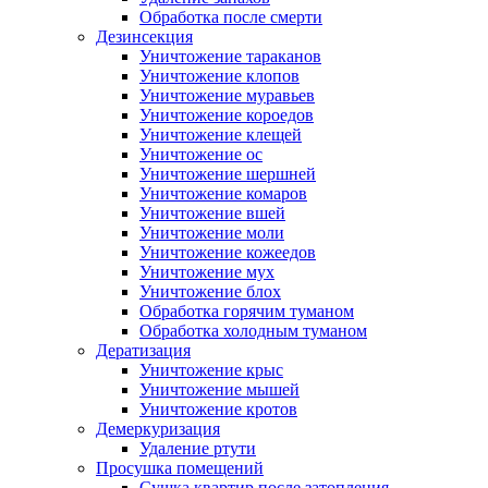
Обработка после смерти
Дезинсекция
Уничтожение тараканов
Уничтожение клопов
Уничтожение муравьев
Уничтожение короедов
Уничтожение клещей
Уничтожение ос
Уничтожение шершней
Уничтожение комаров
Уничтожение вшей
Уничтожение моли
Уничтожение кожеедов
Уничтожение мух
Уничтожение блох
Обработка горячим туманом
Обработка холодным туманом
Дератизация
Уничтожение крыс
Уничтожение мышей
Уничтожение кротов
Демеркуризация
Удаление ртути
Просушка помещений
Сушка квартир после затопления