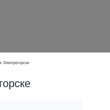
в Электрогорске
горске