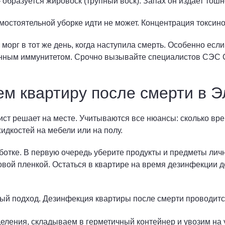
образуется жировоск (трупный воск). Запах он издает тош
амостоятельной уборке идти не может. Концентрация токсин
 морг в тот же день, когда наступила смерть. Особенно есл
енным иммунитетом. Срочно вызывайте специалистов СЭС С
м квартиру после смерти в Э
ст решает на месте. Учитываются все нюансы: сколько вре
жидкостей на мебели или на полу.
аботке. В первую очередь уберите продукты и предметы лич
овой пленкой. Остаться в квартире на время дезинфекции 
й подход. Дезинфекция квартиры после смерти проводится
ления, складываем в герметичный контейнер и увозим на у