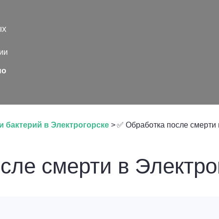
ых
ии
но
и бактерий в Электрогорске
>
✅ Обработка после смерти 
сле смерти в Электро