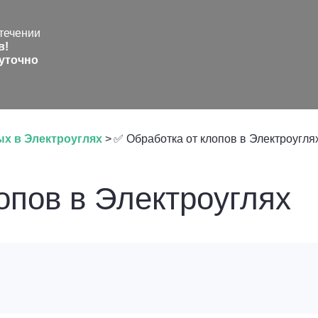
течении
в!
уточно
х в Электроуглях
>
✅ Обработка от клопов в Электроугля
опов в Электроуглях