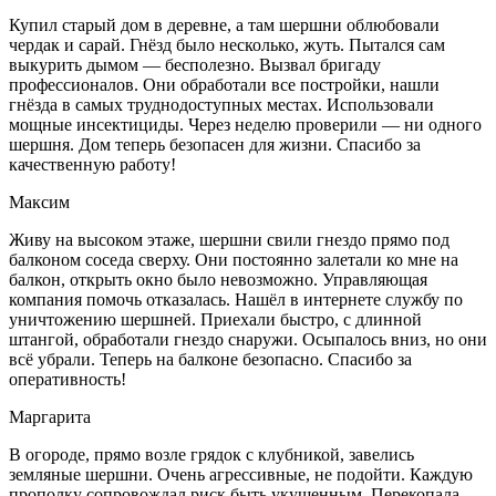
Купил старый дом в деревне, а там шершни облюбовали
чердак и сарай. Гнёзд было несколько, жуть. Пытался сам
выкурить дымом — бесполезно. Вызвал бригаду
профессионалов. Они обработали все постройки, нашли
гнёзда в самых труднодоступных местах. Использовали
мощные инсектициды. Через неделю проверили — ни одного
шершня. Дом теперь безопасен для жизни. Спасибо за
качественную работу!
Максим
Живу на высоком этаже, шершни свили гнездо прямо под
балконом соседа сверху. Они постоянно залетали ко мне на
балкон, открыть окно было невозможно. Управляющая
компания помочь отказалась. Нашёл в интернете службу по
уничтожению шершней. Приехали быстро, с длинной
штангой, обработали гнездо снаружи. Осыпалось вниз, но они
всё убрали. Теперь на балконе безопасно. Спасибо за
оперативность!
Маргарита
В огороде, прямо возле грядок с клубникой, завелись
земляные шершни. Очень агрессивные, не подойти. Каждую
прополку сопровождал риск быть укушенным. Перекопала