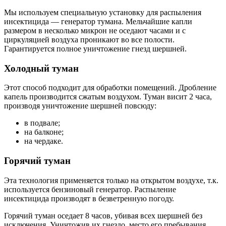
Мы используем специальную установку для распыления
инсектицида — генератор тумана. Мельчайшие капли
размером в несколько микрон не оседают часами и с
циркуляцией воздуха проникают во все полости.
Гарантируется полное уничтожение гнезд шершней.
Холодный туман
Этот способ подходит для обработки помещений. Дробление
капель производится сжатым воздухом. Туман висит 2 часа,
производя уничтожение шершней повсюду:
в подвале;
на балконе;
на чердаке.
Горячий туман
Эта технология применяется только на открытом воздухе, т.к.
используется бензиновый генератор. Распыление
инсектицида производят в безветренную погоду.
Горячий туман оседает 8 часов, убивая всех шершней без
исключения. Уничтожив их гнездо, место его пребывания