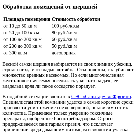
Обработка помещений от шершней
Площадь помещения
Стоимость обработки
от 10 до 50 кв.м
100 руб./кв.м
от 50 до 100 кв.м
80 руб./кв.м
от 100 до 200 кв.м
60 руб./кв.м
от 200 до 300 кв.м
50 руб./кв.м
от 300 кв.м
договорная
Весной самки шершня выбираются из своих зимних убежищ,
строят гнезда и откладывают яйца. Осы полезны, т.к. убивают
множество вредных насекомых. Но если многочисленная
желто-полосатая семья поселилась у кого-то на даче, ее
владельца вряд ли такое соседство порадует.
В подобной ситуации звоните в
СЭС «Санитар» во Фрязино
.
Специалистам этой компании удается в самые короткие сроки
произвести уничтожение гнезд шершней, независимо от их
количества. Применяем только умеренно токсичные
препараты, одобренные Роспотребнадзором. Строго
придерживаемся санитарных правил, что исключает
причинение вреда домашним питомцам и экологии участка.