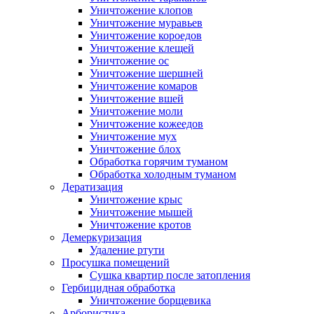
Уничтожение клопов
Уничтожение муравьев
Уничтожение короедов
Уничтожение клещей
Уничтожение ос
Уничтожение шершней
Уничтожение комаров
Уничтожение вшей
Уничтожение моли
Уничтожение кожеедов
Уничтожение мух
Уничтожение блох
Обработка горячим туманом
Обработка холодным туманом
Дератизация
Уничтожение крыс
Уничтожение мышей
Уничтожение кротов
Демеркуризация
Удаление ртути
Просушка помещений
Сушка квартир после затопления
Гербицидная обработка
Уничтожение борщевика
Арбористика