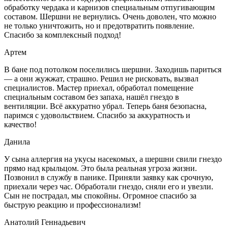
обработку чердака и карнизов специальным отпугивающим
составом. Шершни не вернулись. Очень доволен, что можно
не только уничтожить, но и предотвратить появление.
Спасибо за комплексный подход!
Артем
В бане под потолком поселились шершни. Заходишь париться
— а они жужжат, страшно. Решил не рисковать, вызвал
специалистов. Мастер приехал, обработал помещение
специальным составом без запаха, нашёл гнездо в
вентиляции. Всё аккуратно убрал. Теперь баня безопасна,
паримся с удовольствием. Спасибо за аккуратность и
качество!
Данила
У сына аллергия на укусы насекомых, а шершни свили гнездо
прямо над крыльцом. Это была реальная угроза жизни.
Позвонил в службу в панике. Приняли заявку как срочную,
приехали через час. Обработали гнездо, сняли его и увезли.
Сын не пострадал, мы спокойны. Огромное спасибо за
быструю реакцию и профессионализм!
Анатолий Геннадьевич