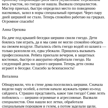
весь участок, но гнездо не нашла. Вызвала специалистов.
Мастер приехал, быстро определил место по поведению
насекомых, залил в норы специальный препарат. Через пару
дней шершней не стало. Теперь спокойно работаю на грядках.
Огромное спасибо!
Анна Орехова
На даче под крышей беседки шершни свили гнездо. Дети
боялись там играть, да и мы сами не могли спокойно обедать
на свежем воздухе. Пытались сбить гнездо водой из шланга —
только разозлили их, едва убежали. Пришлось вызывать
профессионалов. Ребята приехали вечером, в защитных
костюмах, быстро и аккуратно обработали гнездо. На
следующий день ни одного шершня. Теперь дети снова
играют в беседке. Спасибо за безопасность!
Виталина
Обнаружили, что в стене дома поселились шершни. Сначала
видели пару особей, а потом начали жужжать прямо из-под
сайдинга. Страшно представить, какое там гнездо! Сами лезть
побоялись — шершни огромные и агрессивные. Вызвали
специалистов. Они нашли все летки, обработали
специальным порошком и гелем, а потом заделали щели.