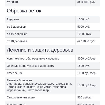
от 30 шт.
от 30000
руб.
Обрезка веток
1 дерево
1500
руб.
до 5 деревьев
5000
руб.
до 10 деревьев
10000
руб.
от 10 деревьев
от 11000
руб.
Лечение и защита деревьев
Комплексное: обследование + лечение
3000
руб./дер.
Обследование участка с деревьями
1500
руб.
Укрепление
1000
руб./дер.
Лечение болезней
рак, парша, раны, вирусы, курчавость, ржавчина,
1500
руб./дер.
некроз, ожоги, шютте, коккомикоз, фузариоз,
морозобоины, цистопороз и пр.
Стволовые инъекции
500
руб./шт.
Лечение коры
500
руб./дер.