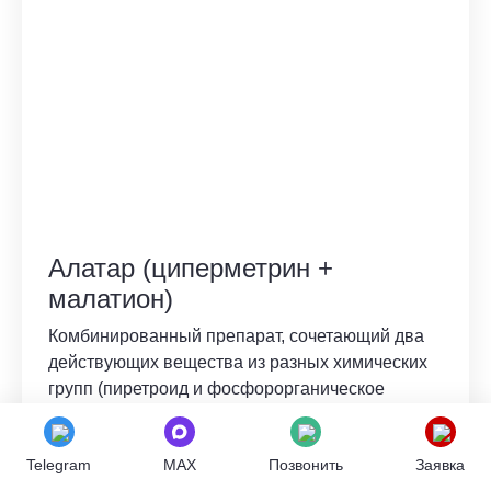
Алатар (циперметрин +
малатион)
Комбинированный препарат, сочетающий два
действующих вещества из разных химических
групп (пиретроид и фосфорорганическое
соединение). Обеспечивает быстрый нокдаун-
эффект и длительную защиту от тли,
Telegram
MAX
Позвонить
Заявка
плодожорок, медяницы и других вредителей.