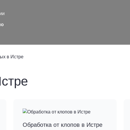
ии
но
ых в Истре
Истре
Обработка от клопов в Истре