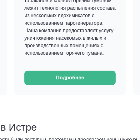
тараканов и клопов горячим туманом
лежит технология распыления состава
из нескольких ядохимикатов с
использованием парогенератора.
Наша компания предоставляет услугу
уничтожения насекомых в жилых и
производственных помещениях с
использованием горячего тумана.
Подробнее
 в Истре
ости были доступны, поэтому мы предлагаем цены ниже ры