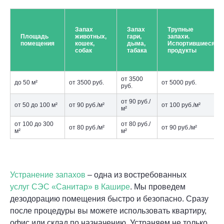
Запах
Запах
Трупные
Площадь
животных,
гари,
запахи.
помещения
кошек,
дыма,
Испортившиеся
собак
табака
продукты
от 3500
до 50 м²
от 3500 руб.
от 5000 руб.
руб.
от 90 руб./
от 50 до 100 м²
от 90 руб./м²
от 100 руб./м²
м²
от 100 до 300
от 80 руб./
от 80 руб./м²
от 90 руб./м²
м²
м²
Устранение запахов
– одна из востребованных
услуг СЭС «Санитар» в Кашире
. Мы проведем
дезодорацию помещения быстро и безопасно. Сразу
после процедуры вы можете использовать квартиру,
офис или склад по назначению. Устраняем не только