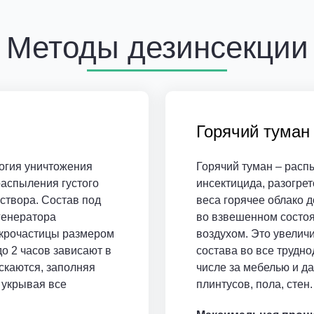
Методы дезинсекции
Горячий туман
огия уничтожения
Горячий туман – расп
аспыления густого
инсектицида, разогрето
створа. Состав под
веса горячее облако д
генератора
во взвешенном состоя
икрочастицы размером
воздухом. Это увелич
до 2 часов зависают в
состава во все трудно
скаются, заполняя
числе за мебелью и д
 укрывая все
плинтусов, пола, стен.