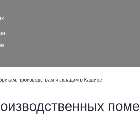
ых
ии
но
рикам, производствам и складам в Кашире
оизводственных пом