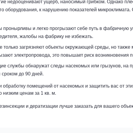
ие недооценивают ущерб, наносимый грибком. Однако плес
кого оборудования, к нарушению показателей микроклимата
 пронырливы и легко прогрызают себе путь в фабричную у
едителя, жалобы на фабрику не избежать.
не только загрязняют объекты окружающей среды, но также
зают электропровода, это повышает риск возникновения 
ие службы обнаружат следы насекомых или грызунов, на 
сроком до 90 дней.
 обработку помещений от насекомых и защитить вас от эти
 низким ценам за 1 кв. м.
езинсекции и дератизации лучше заказать для вашего объек