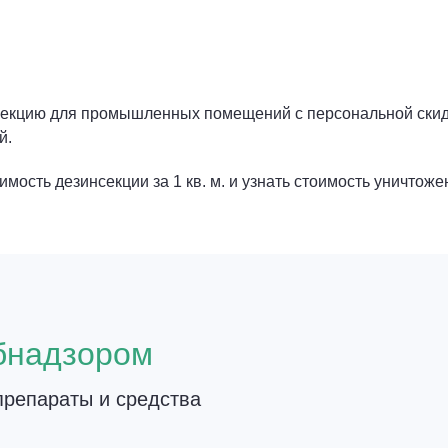
инфекцию для промышленных помещений с персональной ски
й.
мость дезинсекции за 1 кв. м. и узнать стоимость уничтоже
о
бнадзором
репараты и средства