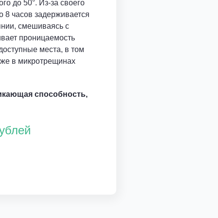
го до 50°. Из-за своего
о 8 часов задерживается
нии, смешиваясь с
ивает проницаемость
доступные места, в том
аже в микротрещинах
икающая способность,
рублей