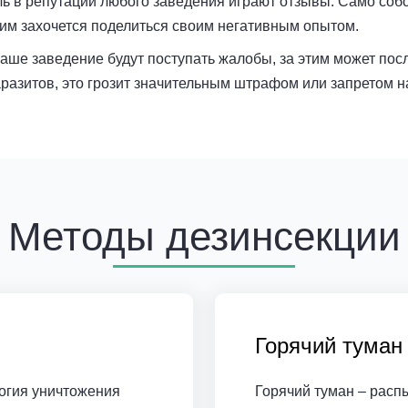
 в репутации любого заведения играют отзывы. Само собой
 им захочется поделиться своим негативным опытом.
ваше заведение будут поступать жалобы, за этим может по
азитов, это грозит значительным штрафом или запретом н
Методы дезинсекции
Горячий туман
огия уничтожения
Горячий туман – расп