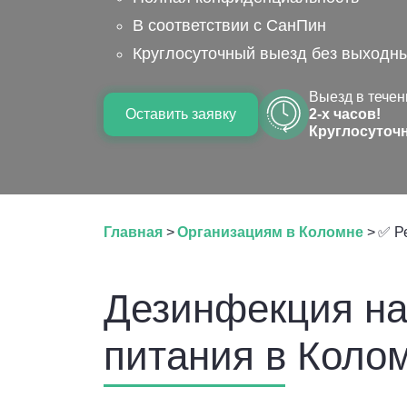
В соответствии с СанПин
Круглосуточный выезд без выходн
Выезд в течен
Оставить заявку
2-х часов!
Круглосуточ
Главная
>
Организациям в Коломне
>
✅ Р
Дезинфекция на
питания в Коло