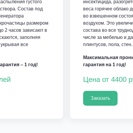
аспыления густого
инсектицида, разогрето
створа. Состав под
веса горячее облако д
генератора
во взвешенном состоя
икрочастицы размером
воздухом. Это увелич
до 2 часов зависают в
состава во все трудно
скаются, заполняя
числе за мебелью и д
 укрывая все
плинтусов, пола, стен.
Максимальная прон
рантия – 1 год!
гарантия на 1 год!
лей
Цена от 4400 
Заказать