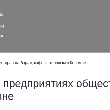
ых
ии
но
есторанам, барам, кафе и столовым в Коломне
 предприятиях общес
мне