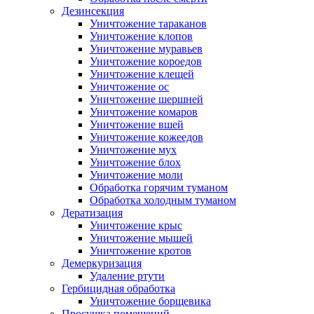
Дезинсекция
Уничтожение тараканов
Уничтожение клопов
Уничтожение муравьев
Уничтожение короедов
Уничтожение клещей
Уничтожение ос
Уничтожение шершней
Уничтожение комаров
Уничтожение вшей
Уничтожение кожеедов
Уничтожение мух
Уничтожение блох
Уничтожение моли
Обработка горячим туманом
Обработка холодным туманом
Дератизация
Уничтожение крыс
Уничтожение мышей
Уничтожение кротов
Демеркуризация
Удаление ртути
Гербицидная обработка
Уничтожение борщевика
Просушка помещений