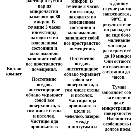
раствор в густой
микрон. В
в данном
пар из
течение 3 часов
случае раств
микрочастиц
инсектицид
нагревается 
размером до 80
находится во
90°C, в
микрон. В
взвешенном
результате че
течение 3 часов
состоянии и
он распадет
инсектицид
максимально
на еще боле
находится во
заполняет собой
маленькие
взвешенном
все пространство
частицы –
состоянии и
помещения.
размером все
максимально
до 10 микро
Постепенно
заполняет собой
Они остают
оседая,
все пространство
во взвешенн
Кол-во
инсектицидное
помещения.
состоянии до
комнат
облако укрывает
часов.
Постепенно
собой все
оседая,
поверхности, в
Туман
инсектицидное
том числе стены
заполняет со
облако укрывает
и потолок.
все щели и
собой все
Частицы яда
даже
поверхности, в
проникают в
микротрещи
том числе стены
щели за
поверхносте
и потолок.
мебелью, зазоры
Именно эта
Частицы яда
между
особенность 
проникают в
плинтусами и
долгое врем