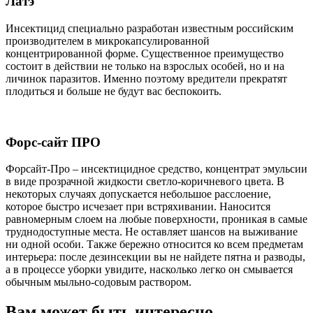
Латэ
Инсектицид специально разработан известным российским
производителем в микрокапсулированной
концентрированной форме. Существенное преимущество
состоит в действии не только на взрослых особей, но и на
личинок паразитов. Именно поэтому вредители прекратят
плодиться и больше не будут вас беспокоить.
Форс-сайт ПРО
Форсайт-Про – инсектицидное средство, концентрат эмульсии
в виде прозрачной жидкости светло-коричневого цвета. В
некоторых случаях допускается небольшое расслоение,
которое быстро исчезает при встряхивании. Наносится
равномерным слоем на любые поверхности, проникая в самые
труднодоступные места. Не оставляет шансов на выживание
ни одной особи. Также бережно относится ко всем предметам
интерьера: после дезинсекции вы не найдете пятна и разводы,
а в процессе уборки увидите, насколько легко он смывается
обычным мыльно-содовым раствором.
Вам может быть интересно