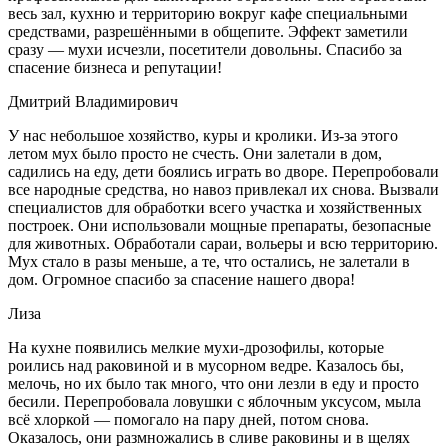
весь зал, кухню и территорию вокруг кафе специальными
средствами, разрешёнными в общепите. Эффект заметили
сразу — мухи исчезли, посетители довольны. Спасибо за
спасение бизнеса и репутации!
Дмитрий Владимирович
У нас небольшое хозяйство, куры и кролики. Из-за этого
летом мух было просто не счесть. Они залетали в дом,
садились на еду, дети боялись играть во дворе. Перепробовали
все народные средства, но навоз привлекал их снова. Вызвали
специалистов для обработки всего участка и хозяйственных
построек. Они использовали мощные препараты, безопасные
для животных. Обработали сараи, вольеры и всю территорию.
Мух стало в разы меньше, а те, что остались, не залетали в
дом. Огромное спасибо за спасение нашего двора!
Лиза
На кухне появились мелкие мухи-дрозофилы, которые
роились над раковиной и в мусорном ведре. Казалось бы,
мелочь, но их было так много, что они лезли в еду и просто
бесили. Перепробовала ловушки с яблочным уксусом, мыла
всё хлоркой — помогало на пару дней, потом снова.
Оказалось, они размножались в сливе раковины и в щелях