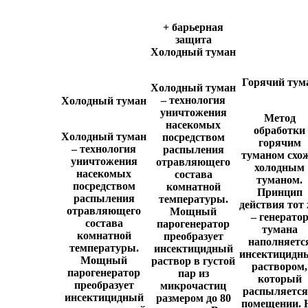
+ барьерная
защита
Холодный туман
Горячий тум
Холодный туман
– технология
Холодный туман
уничтожения
Метод
насекомых
обработки
Холодный туман
посредством
горячим
– технология
распыления
туманом схож
уничтожения
отравляющего
холодным
насекомых
состава
туманом.
посредством
комнатной
Принцип
распыления
температуры.
действия тот
отравляющего
Мощный
– генерато
состава
парогенератор
тумана
комнатной
преобразует
наполняетс
температуры.
инсектицидный
инсектицидн
Мощный
раствор в густой
раствором,
парогенератор
пар из
который
преобразует
микрочастиц
распыляется
инсектицидный
размером до 80
помещении. 