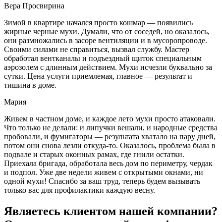
Вера Просвирина
Зимой в квартире начался просто кошмар — появились
жирные черные мухи. Думали, что от соседей, но оказалось,
они размножались в засоре вентиляции и в мусоропроводе.
Своими силами не справиться, вызвал службу. Мастер
обработал вентканалы и подъездный щиток специальным
аэрозолем с длинным действием. Мухи исчезли буквально за
сутки. Цена услуги приемлемая, главное — результат и
тишина в доме.
Мария
Живем в частном доме, и каждое лето мухи просто атаковали.
Что только не делали: и липучки вешали, и народные средства
пробовали, и фумигаторы — результата хватало на пару дней,
потом они снова лезли откуда-то. Оказалось, проблема была в
подвале и старых оконных рамах, где гнили остатки.
Приехала бригада, обработала весь дом по периметру, чердак
и подпол. Уже две недели живем с открытыми окнами, ни
одной мухи! Спасибо за ваш труд, теперь будем вызывать
только вас для профилактики каждую весну.
Являетесь клиентом нашей компании?