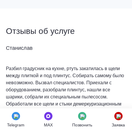
Отзывы об услуге
Станислав
Разбил градусник на кухне, ртуть закатилась в щели
между плиткой и под плинтус. Собирать самому было
невозможно. Вызвал специалистов. Приехали с
оборудованием, разобрали плинтус, нашли все
шарики, собрали их специальным пылесосом.
Обработали все щели и стыки демеркуризационным
составом. После сборки плинтуса обратно сделали
контрольный замер — всё чисто. Спасибо за
Telegram
MAX
Позвонить
Заявка
ювелирную работу и спокойствие!