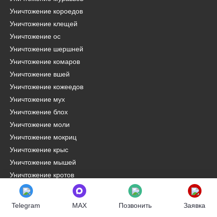
Уничтожение короедов
Уничтожение клещей
Уничтожение ос
Уничтожение шершней
Уничтожение комаров
Уничтожение вшей
Уничтожение кожеедов
Уничтожение мух
Уничтожение блох
Уничтожение моли
Уничтожение мокриц
Уничтожение крыс
Уничтожение мышей
Уничтожение кротов
Удаление ртути
Сушка квартир после затопления
Telegram
MAX
Позвонить
Заявка
Лечение и обрезка деревьев