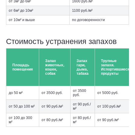
от 3м² до 6м²
1600 руб./м²
от 6м² до 10м²
1100 руб./м²
от 10м² и выше
по договоренности
Стоимость устранения запахов
Запах
Запах
Трупные
Площадь
животных,
гари,
запахи.
помещения
кошек,
дыма,
Испортившиеся
собак
табака
продукты
от 3500
до 50 м²
от 3500 руб.
от 5000 руб.
руб.
от 90 руб./
от 50 до 100 м²
от 90 руб./м²
от 100 руб./м²
м²
от 100 до 300
от 80 руб./
от 80 руб./м²
от 90 руб./м²
м²
м²