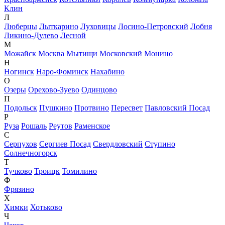
Клин
Л
Люберцы
Лыткарино
Луховицы
Лосино-Петровский
Лобня
Ликино-Дулево
Лесной
М
Можайск
Москва
Мытищи
Московский
Монино
Н
Ногинск
Наро-Фоминск
Нахабино
О
Озеры
Орехово-Зуево
Одинцово
П
Подольск
Пушкино
Протвино
Пересвет
Павловский Посад
Р
Руза
Рошаль
Реутов
Раменское
С
Серпухов
Сергиев Посад
Свердловский
Ступино
Солнечногорск
Т
Тучково
Троицк
Томилино
Ф
Фрязино
Х
Химки
Хотьково
Ч