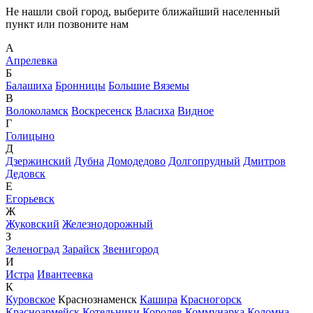
Не нашли свой город, выберите ближайший населенный
пункт или позвоните нам
А
Апрелевка
Б
Балашиха
Бронницы
Большие Вяземы
В
Волоколамск
Воскресенск
Власиха
Видное
Г
Голицыно
Д
Дзержинский
Дубна
Домодедово
Долгопрудный
Дмитров
Дедовск
Е
Егорьевск
Ж
Жуковский
Железнодорожный
З
Зеленоград
Зарайск
Звенигород
И
Истра
Ивантеевка
К
Куровское
Краснознаменск
Кашира
Красногорск
Красноармейск
Котельники
Королев
Коммунарка
Коломна