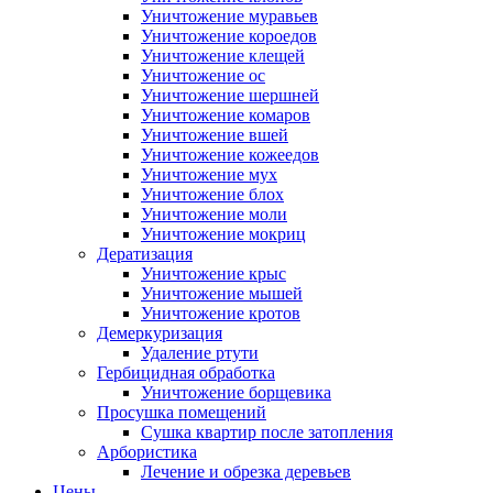
Уничтожение муравьев
Уничтожение короедов
Уничтожение клещей
Уничтожение ос
Уничтожение шершней
Уничтожение комаров
Уничтожение вшей
Уничтожение кожеедов
Уничтожение мух
Уничтожение блох
Уничтожение моли
Уничтожение мокриц
Дератизация
Уничтожение крыс
Уничтожение мышей
Уничтожение кротов
Демеркуризация
Удаление ртути
Гербицидная обработка
Уничтожение борщевика
Просушка помещений
Сушка квартир после затопления
Арбористика
Лечение и обрезка деревьев
Цены