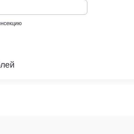
инсекцию
лей