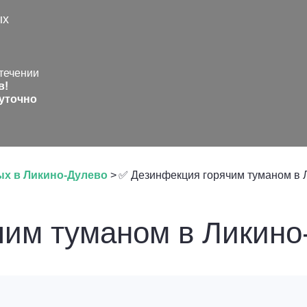
ых
течении
в!
уточно
ых в Ликино-Дулево
>
✅ Дезинфекция горячим туманом в 
чим туманом в Ликино