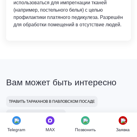
использоваться для импрегнации тканей
(например, постельного белья) с целью
профилактики платяного педикулеза. Разрешён
для обработки помещений в отсутствие людей.
Вам может быть интересно
ТРАВИТЬ ТАРАКАНОВ В ПАВЛОВСКОМ ПОСАДЕ
ИЗБАВИТЬСЯ ОТ ОС В КЛИНУ
ОБРАБОТКА ОТ МУРАВЬЕВ В ПОДОЛЬСКЕ
Telegram
MAX
Позвонить
Заявка