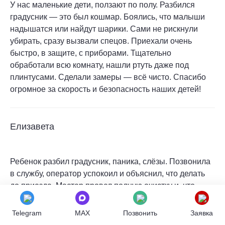
У нас маленькие дети, ползают по полу. Разбился
градусник — это был кошмар. Боялись, что малыши
надышатся или найдут шарики. Сами не рискнули
убирать, сразу вызвали спецов. Приехали очень
быстро, в защите, с приборами. Тщательно
обработали всю комнату, нашли ртуть даже под
плинтусами. Сделали замеры — всё чисто. Спасибо
огромное за скорость и безопасность наших детей!
Елизавета
Ребенок разбил градусник, паника, слёзы. Позвонила
в службу, оператор успокоил и объяснил, что делать
до приезда. Мастер провел полную очистку и, что
самое важное, замер уровня паров ртути. Спасибо за
ваше спокойствие и профессионализм в такой
Telegram
MAX
Позвонить
Заявка
стрессовой ситуации!