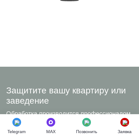
Защитите вашу квартиру или
заведение
Обработка производится профессионалом,
имеющим опыт от 2 лет. Исключительно
эффективные и безопасные препараты по
Telegram
MAX
Позвонить
Заявка