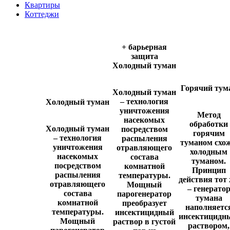
Квартиры
Коттеджи
+ барьерная
защита
Холодный туман
Горячий тум
Холодный туман
– технология
Холодный туман
уничтожения
Метод
насекомых
обработки
Холодный туман
посредством
горячим
– технология
распыления
туманом схож
уничтожения
отравляющего
холодным
насекомых
состава
туманом.
посредством
комнатной
Принцип
распыления
температуры.
действия тот
отравляющего
Мощный
– генерато
состава
парогенератор
тумана
комнатной
преобразует
наполняетс
температуры.
инсектицидный
инсектицидн
Мощный
раствор в густой
раствором,