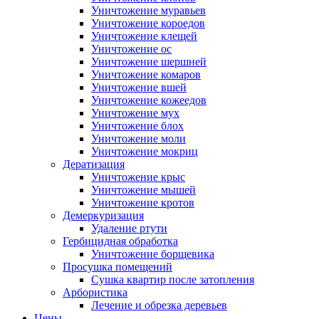
Уничтожение муравьев
Уничтожение короедов
Уничтожение клещей
Уничтожение ос
Уничтожение шершней
Уничтожение комаров
Уничтожение вшей
Уничтожение кожеедов
Уничтожение мух
Уничтожение блох
Уничтожение моли
Уничтожение мокриц
Дератизация
Уничтожение крыс
Уничтожение мышей
Уничтожение кротов
Демеркуризация
Удаление ртути
Гербицидная обработка
Уничтожение борщевика
Просушка помещений
Сушка квартир после затопления
Арбористика
Лечение и обрезка деревьев
Цены