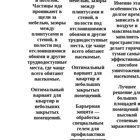
и потолок.
мебелью, зазоры
Именно эта
Частицы яда
между
особенность 
проникают в
плинтусами и
долгое врем
щели за
стеной, в
зависать в
мебелью, зазоры
полости под
воздухе и
между
отслоившимися
максимальн
плинтусами и
обоями и другие
заполнять
стеной, в
труднодоступные
пространство
полости под
места, где чаще
делает горяч
отслоившимися
всего обитают
туман самы
обоями и другие
насекомые.
эффективн
труднодоступные
способом
Оптимальный
места, где чаще
уничтожени
вариант для
всего обитают
насекомых
квартир и
насекомые.
небольших
Лучшее
Оптимальный
закрытых
решение дл
вариант для
помещений.
больших
квартир и
площадей 
Барьерная
небольших
помещений 
защита
—
закрытых
высокой
обработка
помещений.
степенью
специальным
зараженност
гелем для
профилактики
проникновения