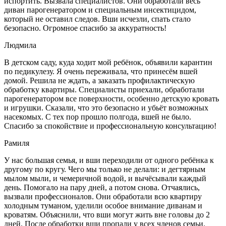
испортить. Вызвала специалистов. Они обработали весь
диван парогенератором и специальным инсектицидом,
который не оставил следов. Вши исчезли, спать стало
безопасно. Огромное спасибо за аккуратность!
Людмила
В детском саду, куда ходит мой ребёнок, объявили карантин
по педикулезу. Я очень переживала, что принесём вшей
домой. Решила не ждать, а заказать профилактическую
обработку квартиры. Специалисты приехали, обработали
парогенератором все поверхности, особенно детскую кровать
и игрушки. Сказали, что это безопасно и убьёт возможных
насекомых. С тех пор прошло полгода, вшей не было.
Спасибо за спокойствие и профессиональную консультацию!
Рамиля
У нас большая семья, и вши переходили от одного ребёнка к
другому по кругу. Чего мы только не делали: и дегтярным
мылом мыли, и чемеричной водой, и вычёсывали каждый
день. Помогало на пару дней, а потом снова. Отчаялись,
вызвали профессионалов. Они обработали всю квартиру
холодным туманом, уделили особое внимание диванам и
кроватям. Объяснили, что вши могут жить вне головы до 2
дней. После обработки вши пропали у всех членов семьи.