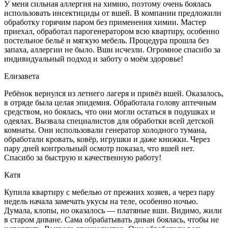
У меня сильная аллергия на химию, поэтому очень боялась
использовать инсектициды от вшей. В компании предложили
обработку горячим паром без применения химии. Мастер
приехал, обработал парогенератором всю квартиру, особенно
постельное бельё и мягкую мебель. Процедура прошла без
запаха, аллергии не было. Вши исчезли. Огромное спасибо за
индивидуальный подход и заботу о моём здоровье!
Елизавета
Ребёнок вернулся из летнего лагеря и привёз вшей. Оказалось,
в отряде была целая эпидемия. Обработала голову аптечным
средством, но боялась, что они могли остаться в подушках и
одеялах. Вызвала специалистов для обработки всей детской
комнаты. Они использовали генератор холодного тумана,
обработали кровать, ковёр, игрушки и даже книжки. Через
пару дней контрольный осмотр показал, что вшей нет.
Спасибо за быструю и качественную работу!
Катя
Купила квартиру с мебелью от прежних хозяев, а через пару
недель начала замечать укусы на теле, особенно ночью.
Думала, клопы, но оказалось — платяные вши. Видимо, жили
в старом диване. Сама обрабатывать диван боялась, чтобы не