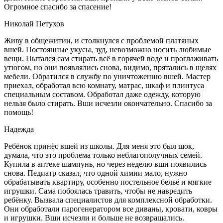
Огромное спасибо за спасение!
Николай Петухов
Живу в общежитии, и столкнулся с проблемой платяных
вшей. Постоянные укусы, зуд, невозможно носить любимые
вещи. Пытался сам стирать всё в горячей воде и проглаживать
утюгом, но они появлялись снова, видимо, прятались в щелях
мебели. Обратился в службу по уничтожению вшей. Мастер
приехал, обработал всю комнату, матрас, шкаф и плинтуса
специальным составом. Обработал даже одежду, которую
нельзя было стирать. Вши исчезли окончательно. Спасибо за
помощь!
Надежда
Ребёнок принёс вшей из школы. Для меня это был шок,
думала, что это проблема только неблагополучных семей.
Купила в аптеке шампунь, но через неделю вши появились
снова. Педиатр сказал, что одной химии мало, нужно
обрабатывать квартиру, особенно постельное бельё и мягкие
игрушки. Сама побоялась травить, чтобы не навредить
ребёнку. Вызвала специалистов для комплексной обработки.
Они обработали парогенератором все диваны, кровати, ковры
и игрушки. Вши исчезли и больше не возвращались.