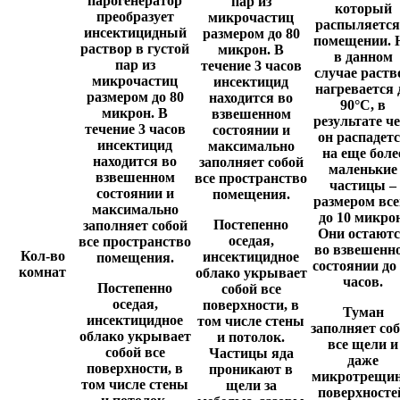
парогенератор
пар из
который
преобразует
микрочастиц
распыляется
инсектицидный
размером до 80
помещении. 
раствор в густой
микрон. В
в данном
пар из
течение 3 часов
случае раств
микрочастиц
инсектицид
нагревается 
размером до 80
находится во
90°C, в
микрон. В
взвешенном
результате че
течение 3 часов
состоянии и
он распадет
инсектицид
максимально
на еще боле
находится во
заполняет собой
маленькие
взвешенном
все пространство
частицы –
состоянии и
помещения.
размером все
максимально
до 10 микро
Постепенно
заполняет собой
Они остают
оседая,
все пространство
во взвешенн
Кол-во
инсектицидное
помещения.
состоянии до
комнат
облако укрывает
часов.
Постепенно
собой все
оседая,
поверхности, в
Туман
инсектицидное
том числе стены
заполняет со
облако укрывает
и потолок.
все щели и
собой все
Частицы яда
даже
поверхности, в
проникают в
микротрещи
том числе стены
щели за
поверхносте