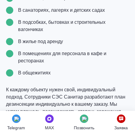
В санаториях, лагерях и детских садах
В подсобках, бытовках и строительных
вагончиках
В жилье под аренду
В помещениях для персонала в кафе и
ресторанах
В общежитиях
К каждому объекту нужен свой, индивидуальный
подход. Сотрудники СЭС Санитар разработают план
дезинсекции индивидуально к вашему заказу. Мы
учтем площадь, посещаемость, степень заражения,
виды паразитов, нюансы планировки и то, какие
препараты уже применялись на объекте.
Telegram
MAX
Позвонить
Заявка