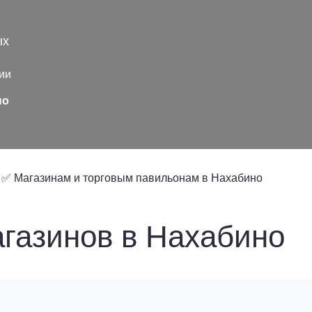
ых
ии
но
✅ Магазинам и торговым павильонам в Нахабино
газинов в Нахабино