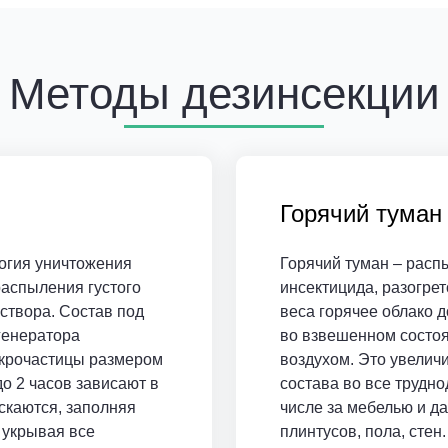
Методы дезинсекции
Горячий туман
огия уничтожения
Горячий туман – расп
аспыления густого
инсектицида, разогрето
створа. Состав под
веса горячее облако д
генератора
во взвешенном состоя
икрочастицы размером
воздухом. Это увелич
до 2 часов зависают в
состава во все трудно
скаются, заполняя
числе за мебелью и д
 укрывая все
плинтусов, пола, стен.