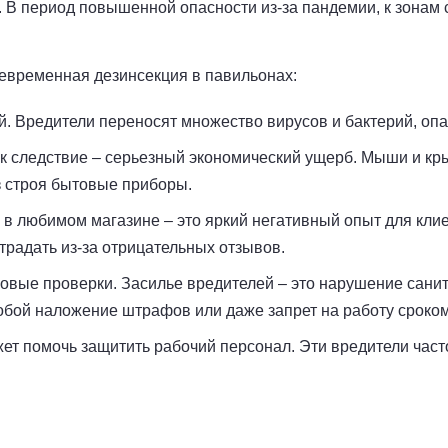
в. В период повышенной опасности из-за пандемии, к зона
евременная дезинсекция в павильонах:
. Вредители переносят множество вирусов и бактерий, опа
как следствие – серьезный экономический ущерб. Мыши и к
з строя бытовые приборы.
 в любимом магазине – это яркий негативный опыт для кли
радать из-за отрицательных отзывов.
вые проверки. Засилье вредителей – это нарушение сани
бой наложение штрафов или даже запрет на работу сроком
ет помочь защитить рабочий персонал. Эти вредители част