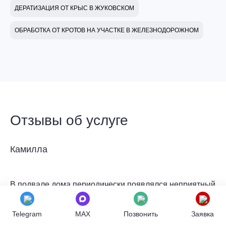
ДЕРАТИЗАЦИЯ ОТ КРЫС В ЖУКОВСКОМ
ОБРАБОТКА ОТ КРОТОВ НА УЧАСТКЕ В ЖЕЛЕЗНОДОРОЖНОМ
Отзывы об услуге
Камилла
В подвале дома периодически появлялся неприятный
запах сырости, хотя плесени мы не видели. Решили
не ждать, пока проблема усугубится, и заказали
Telegram
MAX
Позвонить
Заявка
профилактическую обработку у профессионалов.