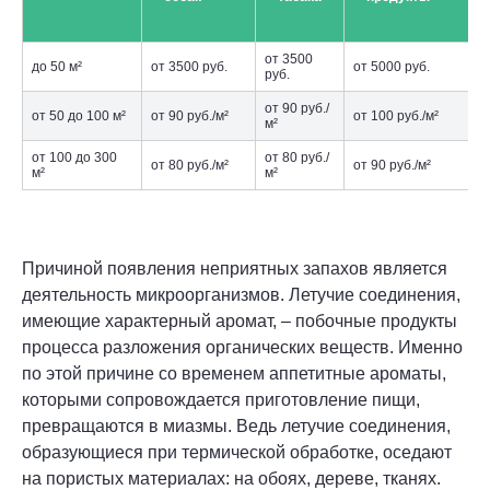
от 3500
до 50 м²
от 3500 руб.
от 5000 руб.
руб.
от 90 руб./
от 50 до 100 м²
от 90 руб./м²
от 100 руб./м²
м²
от 100 до 300
от 80 руб./
от 80 руб./м²
от 90 руб./м²
м²
м²
Причиной появления неприятных запахов является
деятельность микроорганизмов. Летучие соединения,
имеющие характерный аромат, – побочные продукты
процесса разложения органических веществ. Именно
по этой причине со временем аппетитные ароматы,
которыми сопровождается приготовление пищи,
превращаются в миазмы. Ведь летучие соединения,
образующиеся при термической обработке, оседают
на пористых материалах: на обоях, дереве, тканях.