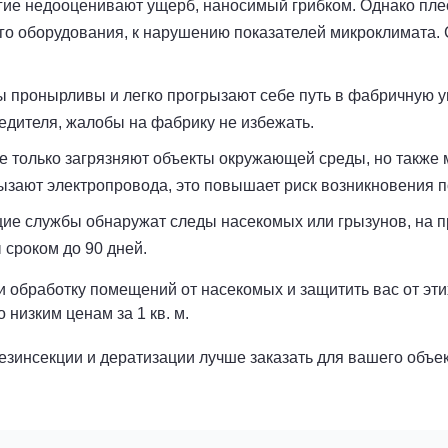
ие недооценивают ущерб, наносимый грибком. Однако плес
кого оборудования, к нарушению показателей микроклимата
 пронырливы и легко прогрызают себе путь в фабричную у
едителя, жалобы на фабрику не избежать.
не только загрязняют объекты окружающей среды, но также
зают электропровода, это повышает риск возникновения 
ие службы обнаружат следы насекомых или грызунов, на 
сроком до 90 дней.
 обработку помещений от насекомых и защитить вас от эти
 низким ценам за 1 кв. м.
езинсекции и дератизации лучше заказать для вашего объек