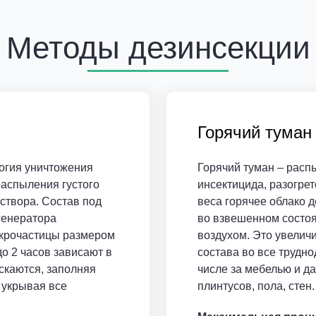
Методы дезинсекции
Горячий туман
огия уничтожения
Горячий туман – расп
аспыления густого
инсектицида, разогрето
створа. Состав под
веса горячее облако д
генератора
во взвешенном состоя
икрочастицы размером
воздухом. Это увелич
до 2 часов зависают в
состава во все трудно
скаются, заполняя
числе за мебелью и д
 укрывая все
плинтусов, пола, стен.