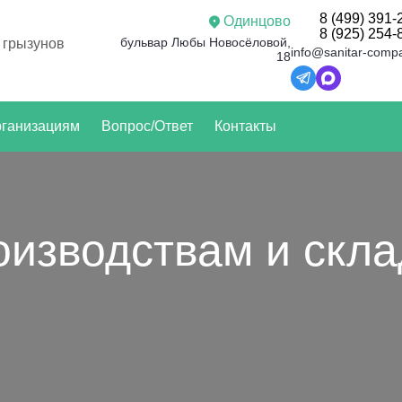
8 (499) 391-
Одинцово
8 (925) 254-
бульвар Любы Новосёловой,
 грызунов
info@sanitar-comp
18
ганизациям
Вопрос/Ответ
Контакты
оизводствам и скл