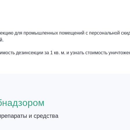
инфекцию для промышленных помещений с персональной ски
й.
мость дезинсекции за 1 кв. м. и узнать стоимость уничтоже
о
бнадзором
репараты и средства