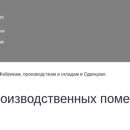
ых
ии
но
Фабрикам, производствам и складам в Одинцово
оизводственных пом