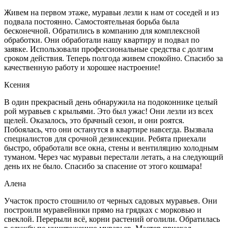
Живем на первом этаже, муравьи лезли к нам от соседей и из
подвала постоянно. Самостоятельная борьба была
бесконечной. Обратились в компанию для комплексной
обработки. Они обработали нашу квартиру и подвал по
заявке. Использовали профессиональные средства с долгим
сроком действия. Теперь полгода живем спокойно. Спасибо за
качественную работу и хорошее настроение!
Ксения
В один прекрасный день обнаружила на подоконнике целый
рой муравьев с крыльями. Это был ужас! Они лезли из всех
щелей. Оказалось, это брачный сезон, и они роятся.
Побоялась, что они останутся в квартире навсегда. Вызвала
специалистов для срочной дезинсекции. Ребята приехали
быстро, обработали все окна, стены и вентиляцию холодным
туманом. Через час муравьи перестали летать, а на следующий
день их не было. Спасибо за спасение от этого кошмара!
Алена
Участок просто стошнило от черных садовых муравьев. Они
построили муравейники прямо на грядках с морковью и
свеклой. Перерыли всё, корни растений оголили. Обратилась