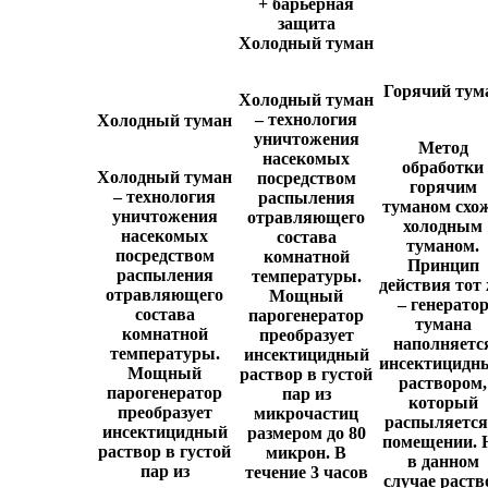
+ барьерная
защита
Холодный туман
Горячий тум
Холодный туман
– технология
Холодный туман
уничтожения
Метод
насекомых
обработки
Холодный туман
посредством
горячим
– технология
распыления
туманом схож
уничтожения
отравляющего
холодным
насекомых
состава
туманом.
посредством
комнатной
Принцип
распыления
температуры.
действия тот
отравляющего
Мощный
– генерато
состава
парогенератор
тумана
комнатной
преобразует
наполняетс
температуры.
инсектицидный
инсектицидн
Мощный
раствор в густой
раствором,
парогенератор
пар из
который
преобразует
микрочастиц
распыляется
инсектицидный
размером до 80
помещении. 
раствор в густой
микрон. В
в данном
пар из
течение 3 часов
случае раств