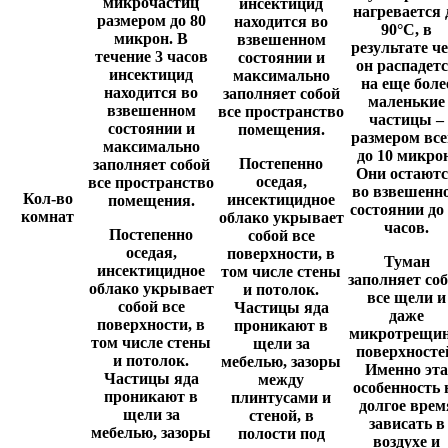
микрочастиц
инсектицид
нагревается 
размером до 80
находится во
90°C, в
микрон. В
взвешенном
результате че
течение 3 часов
состоянии и
он распадет
инсектицид
максимально
на еще боле
находится во
заполняет собой
маленькие
взвешенном
все пространство
частицы –
состоянии и
помещения.
размером все
максимально
до 10 микро
Постепенно
заполняет собой
Они остают
оседая,
все пространство
во взвешенн
Кол-во
инсектицидное
помещения.
состоянии до
комнат
облако укрывает
часов.
Постепенно
собой все
оседая,
поверхности, в
Туман
инсектицидное
том числе стены
заполняет со
облако укрывает
и потолок.
все щели и
собой все
Частицы яда
даже
поверхности, в
проникают в
микротрещи
том числе стены
щели за
поверхносте
и потолок.
мебелью, зазоры
Именно эта
Частицы яда
между
особенность 
проникают в
плинтусами и
долгое врем
щели за
стеной, в
зависать в
мебелью, зазоры
полости под
воздухе и