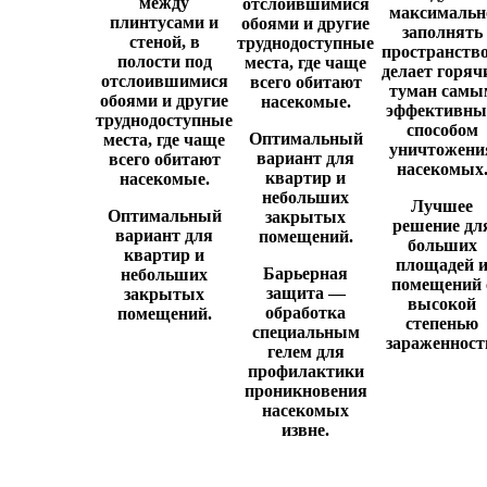
между
отслоившимися
максимальн
плинтусами и
обоями и другие
заполнять
стеной, в
труднодоступные
пространство
полости под
места, где чаще
делает горяч
отслоившимися
всего обитают
туман самы
обоями и другие
насекомые.
эффективн
труднодоступные
способом
Оптимальный
места, где чаще
уничтожени
вариант для
всего обитают
насекомых
квартир и
насекомые.
небольших
Лучшее
Оптимальный
закрытых
решение дл
вариант для
помещений.
больших
квартир и
площадей 
Барьерная
небольших
помещений 
защита
—
закрытых
высокой
обработка
помещений.
степенью
специальным
зараженност
гелем для
профилактики
проникновения
насекомых
извне.