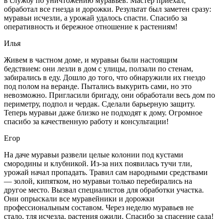
в службу по уничтожению муравьев. Мастер приехал,
обработал все гнезда и дорожки. Результат был заметен сразу:
муравьи исчезли, а урожай удалось спасти. Спасибо за
оперативность и бережное отношение к растениям!
Илья
Живем в частном доме, и муравьи были настоящим
бедствием: они лезли в дом с улицы, ползали по стенам,
забирались в еду. Дошло до того, что обнаружили их гнездо
под полом на веранде. Пытались выкурить сами, но это
невозможно. Пригласили бригаду, они обработали весь дом по
периметру, подпол и чердак. Сделали барьерную защиту.
Теперь муравьи даже близко не подходят к дому. Огромное
спасибо за качественную работу и консультации!
Егор
На даче муравьи развели целые колонии под кустами
смородины и клубникой. Из-за них появилась тучи тли,
урожай начал пропадать. Травил сам народными средствами
— золой, кипятком, но муравьи только перебирались на
другое место. Вызвал специалистов для обработки участка.
Они опрыскали все муравейники и дорожки
профессиональным составом. Через неделю муравьев не
стало, тля исчезла, растения ожили. Спасибо за спасение сада!