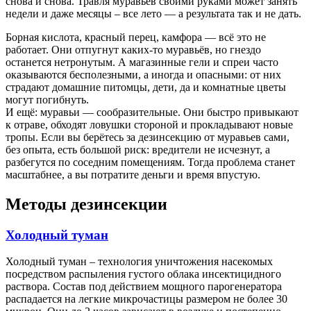
снова и снова. Травля муравьев своими руками может занять
недели и даже месяцы – все лето — а результата так и не дать.
Борная кислота, красный перец, камфора — всё это не
работает. Они отпугнут каких-то муравьёв, но гнездо
останется нетронутым. А магазинные гели и спреи часто
оказываются бесполезными, а иногда и опасными: от них
страдают домашние питомцы, дети, да и комнатные цветы
могут погибнуть.
И ещё: муравьи — сообразительные. Они быстро привыкают
к отраве, обходят ловушки стороной и прокладывают новые
тропы. Если вы берётесь за дезинсекцию от муравьев сами,
без опыта, есть большой риск: вредители не исчезнут, а
разбегутся по соседним помещениям. Тогда проблема станет
масштабнее, а вы потратите деньги и время впустую.
Методы дезинсекции
Холодный туман
Холодный туман – технология уничтожения насекомых
посредством распыления густого облака инсектицидного
раствора. Состав под действием мощного парогенератора
распадается на легкие микрочастицы размером не более 30