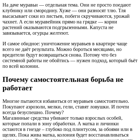
На даче муравьи — отдельная тема. Они не просто поедают
клубнику или смородину. Хуже — они разносят тлю. Тля
высасывает соки из листьев, побеги скручиваются, урожай
чахнет. А если муравейник прямо на грядке — корни
растений оказываются подгрызенными. Капуста не
завязывается, огурцы желтеют.
И самое обидное: уничтожение муравьев в квартире чаще
всего не даёт результата. Можно бороться месяцами, но
вредители будут возвращаться снова. Потому что без
системной работы не обойтись — нужен подход, который бьёт
по всей колонии.
Почему самостоятельная борьба не
работает
Многие пытаются избавиться от муравьев самостоятельно.
Покупают аэрозоли, мелки, гели, ставят ловушки. И почти
всегда безуспешно. Почему?
Магазинные средства убивают только взрослых особей,
которые попали в зону обработки. А матка и личинки
остаются в гнезде – глубоко под плинтусом, за обоями или в
щелях. Пока жива матка, колония будет восстанавливаться