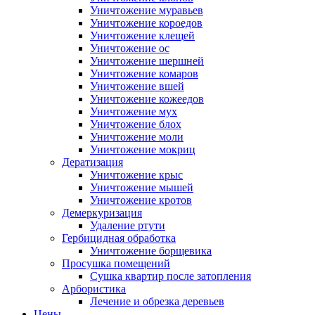
Уничтожение муравьев
Уничтожение короедов
Уничтожение клещей
Уничтожение ос
Уничтожение шершней
Уничтожение комаров
Уничтожение вшей
Уничтожение кожеедов
Уничтожение мух
Уничтожение блох
Уничтожение моли
Уничтожение мокриц
Дератизация
Уничтожение крыс
Уничтожение мышей
Уничтожение кротов
Демеркуризация
Удаление ртути
Гербицидная обработка
Уничтожение борщевика
Просушка помещений
Сушка квартир после затопления
Арбористика
Лечение и обрезка деревьев
Цены