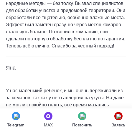
народные методы — без толку. Вызвал специалистов
для обработки участка и придомовой территории. Они
обработали всё тщательно, особенно влажные места.
Эффект был заметен сразу, но через месяц комаров
стало чуть больше. Позвонил в компанию, они
сделали повторную обработку бесплатно по гарантии.
Теперь всё отлично. Спасибо за честный подход!
Яна
У нас маленький ребёнок, и мы очень переживали из-
за комаров, так как у него аллергия на укусы. На даче
не могли спокойно гулять, всё время мазались
кремами, но они помогали плохо. Решили заказать
профессиональную обработку участка. В компании
Telegram
MAX
Позвонить
Заявка
нас заверили, что препараты безопасны и быстро