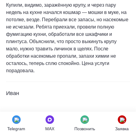
Купили, видимо, заражённую крупу, и через пару
недель на кухне начался кошмар — мошки в муке, на
потолке, везде. Перебрали все запасы, но насекомые
не исчезали. Ребята приехали, провели полную
фумигацию кухни, обработали все шкафчики и
плинтуса. Объяснили, что просто выкинуть крупу
мало, нужно травить личинок в щелях. После
обработки насекомые пропали, запахи химии не
осталось, теперь сплю спокойно. Цена услуги
порадовала.
Иван
Долго не могли понять, откуда в шкафу берутся
маленькие бабочки, а на свитере появились дырочки.
Оказалось, моль завелась в старом ковре и оттуда
Telegram
MAX
Позвонить
Заявка