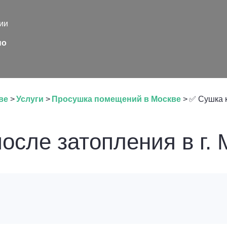
ии
но
ве
>
Услуги
>
Просушка помещений в Москве
>
✅ Сушка 
осле затопления в г. 