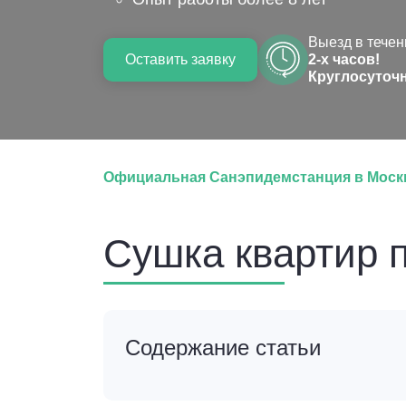
Выезд в течен
Оставить заявку
2-х часов!
Круглосуточ
Официальная Санэпидемстанция в Моск
Сушка квартир п
Содержание статьи