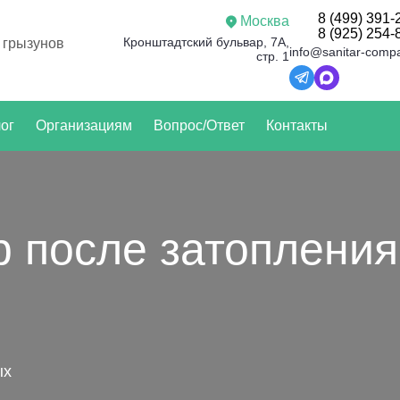
8 (499) 391-
Москва
8 (925) 254-
Кронштадтский бульвар, 7А,
 грызунов
info@sanitar-comp
стр. 1
ог
Организациям
Вопрос/Ответ
Контакты
р после затопления
ых