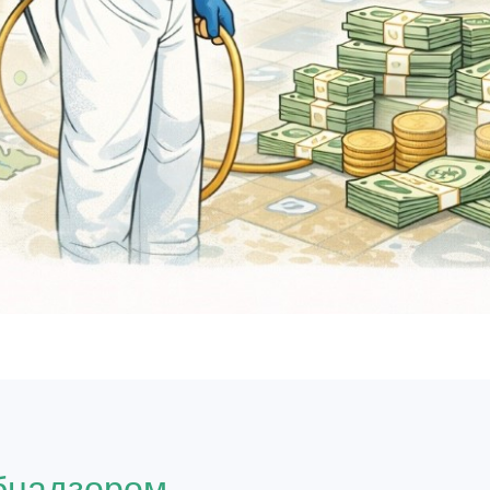
о
бнадзором