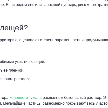
е. Если рядом лес или заросший пустырь, риск многократно
клещей?
рриторию, оценивают степень зараженности и продумываю
 любимые укрытия клещей;
ь ее пленкой;
е попал раствор;
атора
холодного тумана
распыляем безопасный раствор. Э
Мельчайшие частицы равномерно покрывают весь участок: т