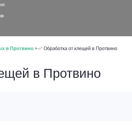
ии
но
ых в Протвино
>
✅ Обработка от клещей в Протвино
ещей в Протвино