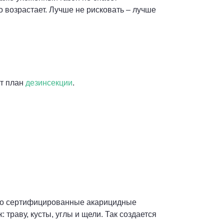
 возрастает. Лучше не рисковать – лучше
т план
дезинсекции
.
то сертифицированные акарицидные
раву, кусты, углы и щели. Так создается