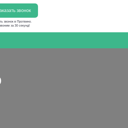
аказать звонок
ть звонок в Протвино.
воним за 30 секунд!
о