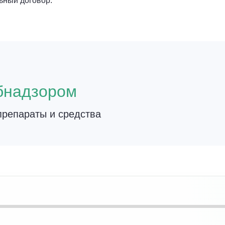
ьный договор.
о
бнадзором
репараты и средства