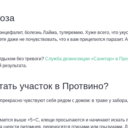
роза
нцефалит, болезнь Лайма, туляремию. Хуже всего, что укус
е даже не почувствовать, что к вам прицепился паразит. 
отдыхом без тревоги?
Служба дезинсекции «Санитар» в Про
 результата.
ать участок в Протвино?
 прекрасно чувствуют себя рядом с домом: в траве у забора
мается выше +5∘C, клещи просыпаются и начинают искать п
а шерсти питомцев, переносятся птицами или грызунами. Д