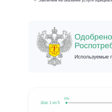
Заключим на оказание услуги официал
Одобрен
Роспотре
Используемые п
0%
Шаг
1 из 5