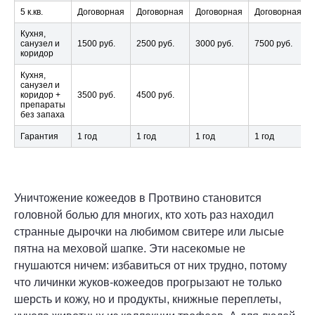
5 к.кв.
Договорная
Договорная
Договорная
Договорная
Кухня,
санузел и
1500 руб.
2500 руб.
3000 руб.
7500 руб.
коридор
Кухня,
санузел и
коридор +
3500 руб.
4500 руб.
препараты
без запаха
Гарантия
1 год
1 год
1 год
1 год
Уничтожение кожеедов в Протвино становится
головной болью для многих, кто хоть раз находил
странные дырочки на любимом свитере или лысые
пятна на меховой шапке. Эти насекомые не
гнушаются ничем: избавиться от них трудно, потому
что личинки жуков-кожеедов прогрызают не только
шерсть и кожу, но и продукты, книжные переплеты,