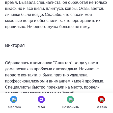
время. Вызвала специалиста, он обработал не только
шкаф, но и все щели, плинтуса, ковры. Оказывается,
личинки были везде. Спасибо, что спасли мои
меховые вещи и объяснили, как теперь хранить их
правильно. Ни одного жучка больше не вижу.
Виктория
Обращалась в компанию "Санитар", когда у нас в
доме возникла проблема с кожеедами. Начиная с
первого контакта, я была приятно удивлена
профессионализмом и вниманием к моей проблеме.
Специалисты быстро приехали на место, провели
осмотр и предложили план действий.
После обработки помещения я заметила уменьшение
числа насекомых уже через несколько дней, а в
Telegram
MAX
Позвонить
Заявка
конечном итоге они полностью исчезли.