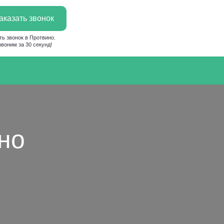
аказать звонок
ть звонок в Протвино.
воним за 30 секунд!
но