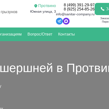
8 (499) 391-29-97
Протвино
З
8 (925) 254-85-26
Южная улица, 3
 грызунов
info@sanitar-company.ru
Заказа
Перез
ганизациям
Вопрос/Ответ
Контакты
 шершней в Протви
у
ых