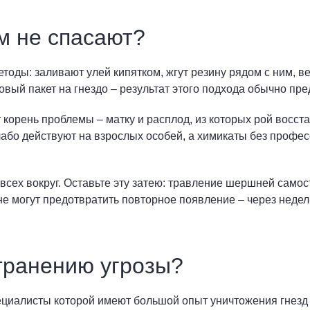
м не спасают?
оды: заливают улей кипятком, жгут резину рядом с ним, в
ый пакет на гнездо – результат этого подхода обычно предс
корень проблемы – матку и расплод, из которых рой восст
лабо действуют на взрослых особей, а химикаты без профе
всех вокруг. Оставьте эту затею: травление шершней само
не могут предотвратить повторное появление – через неде
транению угрозы?
пециалисты которой имеют большой опыт уничтожения гнезд