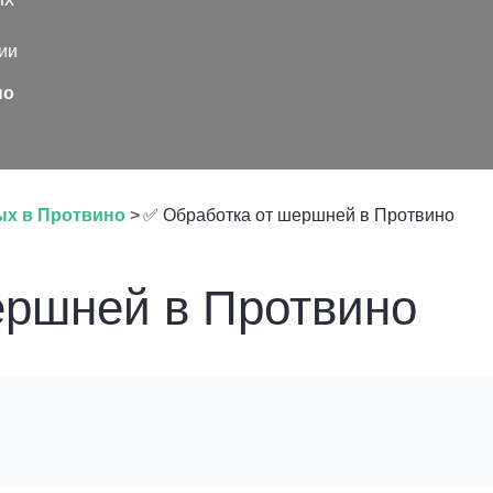
ии
но
ых в Протвино
>
✅ Обработка от шершней в Протвино
ршней в Протвино