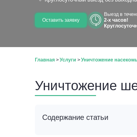
Выезд в течен
Оставить заявку
2-х часов!
Круглосуточ
Главная
>
Услуги
>
Уничтожение насеком
Уничтожение ше
Содержание статьи