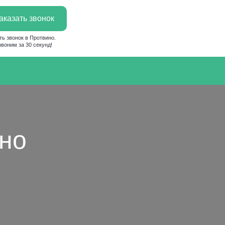
аказать звонок
ть звонок в Протвино.
воним за 30 секунд!
ино