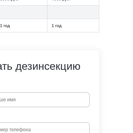
1 год
1 год
ать дезинсекцию