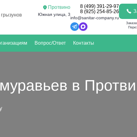
8 (499) 391-29-97
Протвино
З
8 (925) 254-85-26
Южная улица, 3
 грызунов
info@sanitar-company.ru
Заказа
Перез
ганизациям
Вопрос/Ответ
Контакты
 муравьев в Протв
у