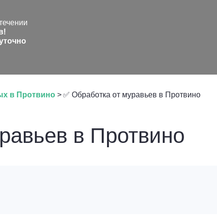
течении
в!
уточно
ых в Протвино
>
✅ Обработка от муравьев в Протвино
равьев в Протвино