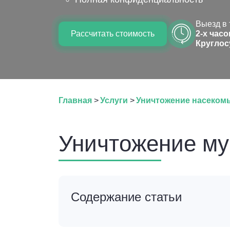
Выезд в 
Рассчитать стоимость
2-х часо
Круглос
Главная
>
Услуги
>
Уничтожение насеком
Уничтожение му
Содержание статьи