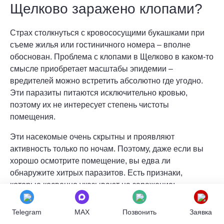
Щелково заражено клопами?
Страх столкнуться с кровососущими букашками при
съеме жилья или гостиничного номера – вполне
обоснован. Проблема с клопами в Щелково в каком-то
смысле приобретает масштабы эпидемии –
вредителей можно встретить абсолютно где угодно.
Эти паразиты питаются исключительно кровью,
поэтому их не интересует степень чистоты
помещения.
Эти насекомые очень скрытны и проявляют
активность только по ночам. Поэтому, даже если вы
хорошо осмотрите помещение, вы едва ли
обнаружите хитрых паразитов. Есть признаки,
которые косвенно указывают на заражение:
Укусы, расположенные скученно или по одной
Telegram
MAX
Позвонить
Заявка
линии