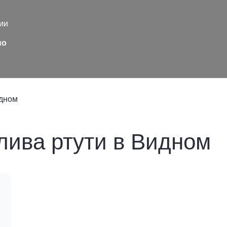
ии
но
идном
лива ртути в Видном