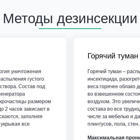
Методы дезинсекции
Горячий туман
огия уничтожения
Горячий туман – расп
аспыления густого
инсектицида, разогрето
створа. Состав под
веса горячее облако д
генератора
во взвешенном состоя
икрочастицы размером
воздухом. Это увелич
до 2 часов зависают в
состава во все трудно
скаются, заполняя
числе за мебелью и д
 укрывая все
плинтусов, пола, стен.
Максимальная прон