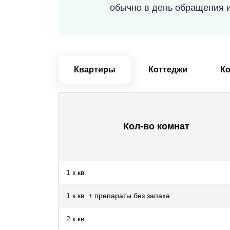
обычно в день обращения и
Квартиры
Коттеджи
К
Кол-во комнат
1 к.кв.
1 к.кв. + препараты без запаха
2 к.кв.