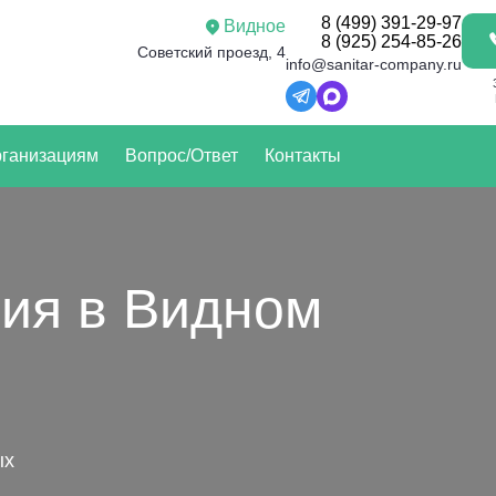
8 (499) 391-29-97
Видное
8 (925) 254-85-26
Советский проезд, 4
info@sanitar-company.ru
ганизациям
Вопрос/Ответ
Контакты
ия в Видном
ых