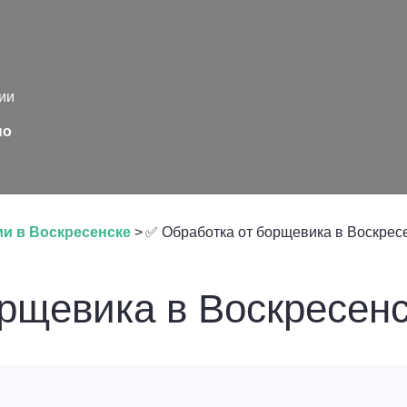
ии
но
и в Воскресенске
>
✅ Обработка от борщевика в Воскрес
рщевика в Воскресен