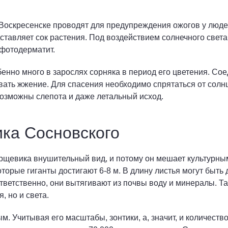
 Воскресенске проводят для предупреждения ожогов у люде
тавляет сок растения. Под воздействием солнечного све
фотодерматит.
бенно много в зарослях сорняка в период его цветения. Сое
вать жжение. Для спасения необходимо спрятаться от солн
возможны слепота и даже летальный исход.
ка Сосновского
орщевика внушительный вид, и потому он мешает культурным
оторые гиганты достигают 6-8 м. В длину листья могут быть 
ветственно, они вытягивают из почвы воду и минералы. Та
, но и света.
. Учитывая его масштабы, зонтики, а, значит, и количеств