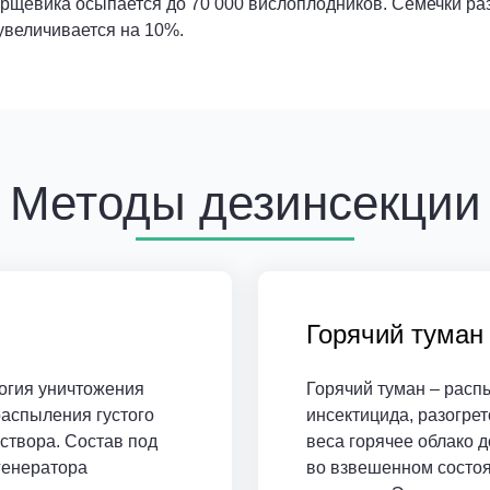
борщевика осыпается до 70 000 вислоплодников. Семечки ра
величивается на 10%.
Методы дезинсекции
Горячий туман
огия уничтожения
Горячий туман – расп
аспыления густого
инсектицида, разогрето
створа. Состав под
веса горячее облако д
генератора
во взвешенном состоя