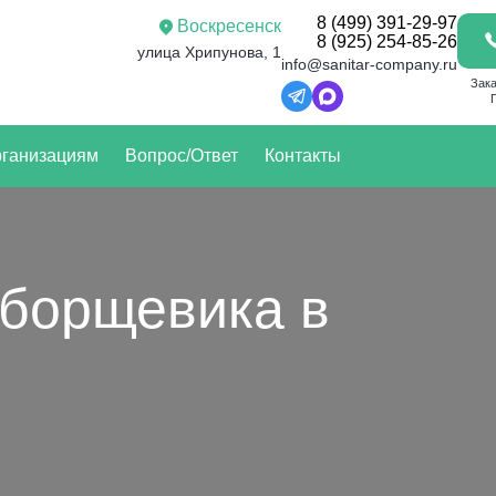
8 (499) 391-29-97
Воскресенск
8 (925) 254-85-26
улица Хрипунова, 1
info@sanitar-company.ru
Зака
ганизациям
Вопрос/Ответ
Контакты
 борщевика в