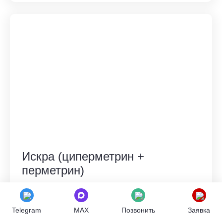
Искра (циперметрин +
перметрин)
Универсальный контактно-кишечный
инсектицид на основе пиретроидов.
Telegram
MAX
Позвонить
Заявка
Эффективен против большинства садовых