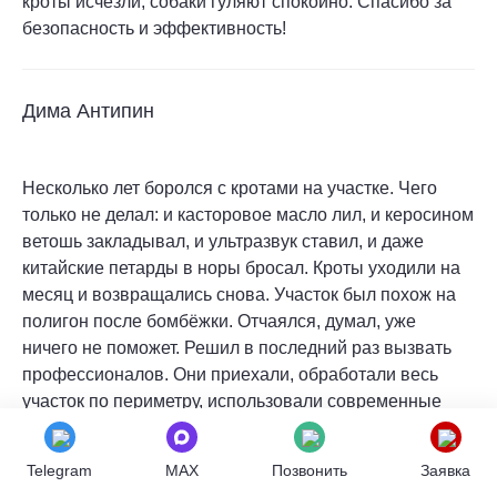
кроты исчезли, собаки гуляют спокойно. Спасибо за
безопасность и эффективность!
Дима Антипин
Несколько лет боролся с кротами на участке. Чего
только не делал: и касторовое масло лил, и керосином
ветошь закладывал, и ультразвук ставил, и даже
китайские петарды в норы бросал. Кроты уходили на
месяц и возвращались снова. Участок был похож на
полигон после бомбёжки. Отчаялся, думал, уже
ничего не поможет. Решил в последний раз вызвать
профессионалов. Они приехали, обработали весь
участок по периметру, использовали современные
репелленты. Через две недели кроты исчезли и не
появляются уже год. Теперь жалею, что не сделал
Telegram
MAX
Позвонить
Заявка
этого раньше. Спасибо за вашу работу!