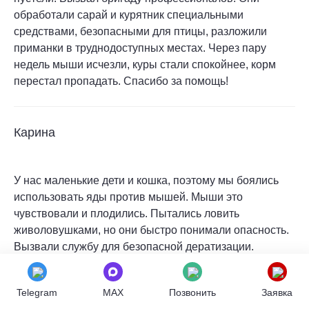
обработали сарай и курятник специальными
средствами, безопасными для птицы, разложили
приманки в труднодоступных местах. Через пару
недель мыши исчезли, куры стали спокойнее, корм
перестал пропадать. Спасибо за помощь!
Карина
У нас маленькие дети и кошка, поэтому мы боялись
использовать яды против мышей. Мыши это
чувствовали и плодились. Пытались ловить
живоловушками, но они быстро понимали опасность.
Вызвали службу для безопасной дератизации.
Специалисты использовали современные препараты,
безопасные для детей и животных при правильном
Telegram
MAX
Позвонить
Заявка
применении. Разложили приманки в специальных