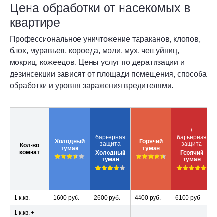
Цена обработки от насекомых в
квартире
Профессиональное уничтожение тараканов, клопов,
блох, муравьев, короеда, моли, мух, чешуйниц,
мокриц, кожеедов. Цены услуг по дератизации и
дезинсекции зависят от площади помещения, способа
обработки и уровня заражения вредителями.
+
+
барьерная
барьерная
Холодный
Горячий
защита
защита
Кол-во
туман
туман
комнат
Холодный
Горячий
туман
туман
1 к.кв.
1600 руб.
2600 руб.
4400 руб.
6100 руб.
1 к.кв. +