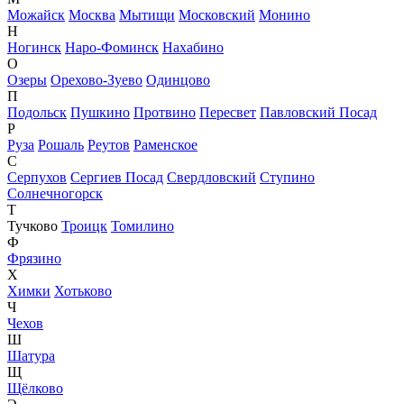
Можайск
Москва
Мытищи
Московский
Монино
Н
Ногинск
Наро-Фоминск
Нахабино
О
Озеры
Орехово-Зуево
Одинцово
П
Подольск
Пушкино
Протвино
Пересвет
Павловский Посад
Р
Руза
Рошаль
Реутов
Раменское
С
Серпухов
Сергиев Посад
Свердловский
Ступино
Солнечногорск
Т
Тучково
Троицк
Томилино
Ф
Фрязино
Х
Химки
Хотьково
Ч
Чехов
Ш
Шатура
Щ
Щёлково