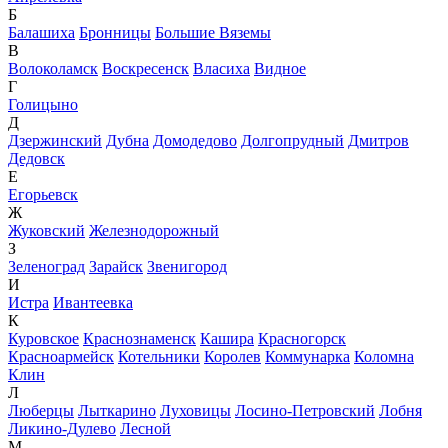
Б
Балашиха
Бронницы
Большие Вяземы
В
Волоколамск
Воскресенск
Власиха
Видное
Г
Голицыно
Д
Дзержинский
Дубна
Домодедово
Долгопрудный
Дмитров
Дедовск
Е
Егорьевск
Ж
Жуковский
Железнодорожный
З
Зеленоград
Зарайск
Звенигород
И
Истра
Ивантеевка
К
Куровское
Краснознаменск
Кашира
Красногорск
Красноармейск
Котельники
Королев
Коммунарка
Коломна
Клин
Л
Люберцы
Лыткарино
Луховицы
Лосино-Петровский
Лобня
Ликино-Дулево
Лесной
М