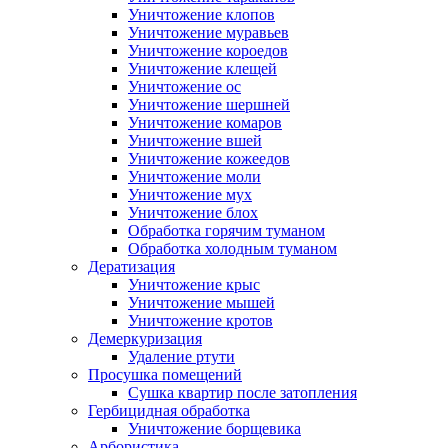
Уничтожение клопов
Уничтожение муравьев
Уничтожение короедов
Уничтожение клещей
Уничтожение ос
Уничтожение шершней
Уничтожение комаров
Уничтожение вшей
Уничтожение кожеедов
Уничтожение моли
Уничтожение мух
Уничтожение блох
Обработка горячим туманом
Обработка холодным туманом
Дератизация
Уничтожение крыс
Уничтожение мышей
Уничтожение кротов
Демеркуризация
Удаление ртути
Просушка помещений
Сушка квартир после затопления
Гербицидная обработка
Уничтожение борщевика
Арбористика