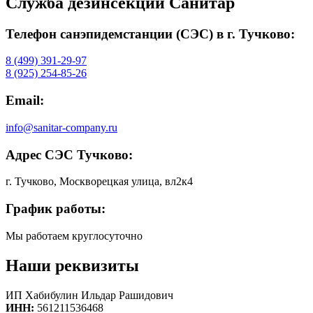
Служба дезинсекции Санитар
Телефон санэпидемстанции (СЭС) в г. Тучково:
8 (499) 391-29-97
8 (925) 254-85-26
Email:
info@sanitar-company.ru
Адрес СЭС Тучково:
г. Тучково
,
Москворецкая улица, вл2к4
График работы:
Мы работаем круглосуточно
Наши реквизиты
ИП Хабибулин Ильдар Рашидович
ИНН:
561211536468