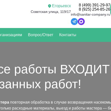
8 (499) 391-29-97
Егорьевск
8 (925) 254-85-26
Советская улица, 119/17
info@sanitar-company.ru
ганизациям
Вопрос/Ответ
Контакты
все работы ВХОДИТ
занных работ!
тера
повторная обработка в случае возвращения насеком
только расходные материалы, выезд и работы мастера — бе