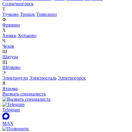
Солнечногорск
Т
Тучково
Троицк
Томилино
Ф
Фрязино
Х
Химки
Хотьково
Ч
Чехов
Ш
Шатура
Щ
Щёлково
Э
Электроугли
Электросталь
Электрогорск
Я
Яхрома
Вызвать специалиста
Telegram
MAX