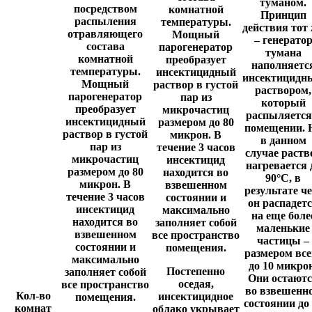
туманом.
посредством
комнатной
Принцип
распыления
температуры.
действия тот
отравляющего
Мощный
– генерато
состава
парогенератор
тумана
комнатной
преобразует
наполняетс
температуры.
инсектицидный
инсектицидн
Мощный
раствор в густой
раствором,
парогенератор
пар из
который
преобразует
микрочастиц
распыляется
инсектицидный
размером до 80
помещении. 
раствор в густой
микрон. В
в данном
пар из
течение 3 часов
случае раств
микрочастиц
инсектицид
нагревается 
размером до 80
находится во
90°C, в
микрон. В
взвешенном
результате че
течение 3 часов
состоянии и
он распадет
инсектицид
максимально
на еще боле
находится во
заполняет собой
маленькие
взвешенном
все пространство
частицы –
состоянии и
помещения.
размером все
максимально
до 10 микро
Постепенно
заполняет собой
Они остают
оседая,
все пространство
во взвешенн
Кол-во
инсектицидное
помещения.
состоянии до
комнат
облако укрывает