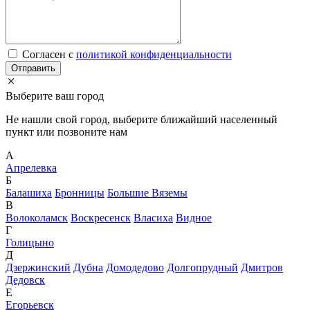
Cогласен с
политикой конфиденциальности
Отправить
Выберите ваш город
Не нашли свой город, выберите ближайший населенный
пункт или позвоните нам
А
Апрелевка
Б
Балашиха
Бронницы
Большие Вяземы
В
Волоколамск
Воскресенск
Власиха
Видное
Г
Голицыно
Д
Дзержинский
Дубна
Домодедово
Долгопрудный
Дмитров
Дедовск
Е
Егорьевск