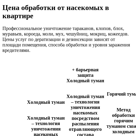
Цена обработки от насекомых в
квартире
Профессиональное уничтожение тараканов, клопов, блох,
муравьев, короеда, моли, мух, чешуйниц, мокриц, кожеедов.
Цены услуг по дератизации и дезинсекции зависят от
площади помещения, способа обработки и уровня заражения
вредителями.
+ барьерная
защита
Холодный туман
Горячий тум
Холодный туман
– технология
Холодный туман
уничтожения
Метод
насекомых
обработки
Холодный туман
посредством
горячим
– технология
распыления
туманом схож
уничтожения
отравляющего
холодным
насекомых
состава