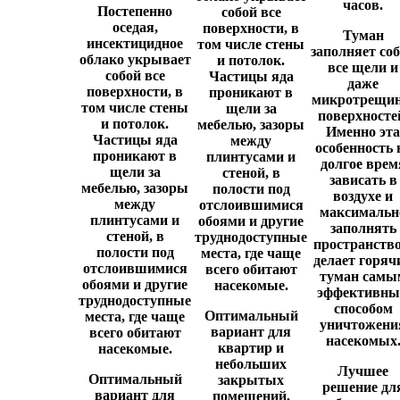
часов.
Постепенно
собой все
оседая,
поверхности, в
Туман
инсектицидное
том числе стены
заполняет со
облако укрывает
и потолок.
все щели и
собой все
Частицы яда
даже
поверхности, в
проникают в
микротрещи
том числе стены
щели за
поверхносте
и потолок.
мебелью, зазоры
Именно эта
Частицы яда
между
особенность 
проникают в
плинтусами и
долгое врем
щели за
стеной, в
зависать в
мебелью, зазоры
полости под
воздухе и
между
отслоившимися
максимальн
плинтусами и
обоями и другие
заполнять
стеной, в
труднодоступные
пространство
полости под
места, где чаще
делает горяч
отслоившимися
всего обитают
туман самы
обоями и другие
насекомые.
эффективн
труднодоступные
способом
Оптимальный
места, где чаще
уничтожени
вариант для
всего обитают
насекомых
квартир и
насекомые.
небольших
Лучшее
Оптимальный
закрытых
решение дл
вариант для
помещений.