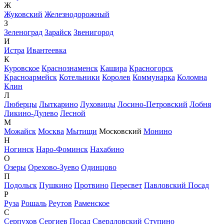
Ж
Жуковский
Железнодорожный
З
Зеленоград
Зарайск
Звенигород
И
Истра
Ивантеевка
К
Куровское
Краснознаменск
Кашира
Красногорск
Красноармейск
Котельники
Королев
Коммунарка
Коломна
Клин
Л
Люберцы
Лыткарино
Луховицы
Лосино-Петровский
Лобня
Ликино-Дулево
Лесной
М
Можайск
Москва
Мытищи
Московский
Монино
Н
Ногинск
Наро-Фоминск
Нахабино
О
Озеры
Орехово-Зуево
Одинцово
П
Подольск
Пушкино
Протвино
Пересвет
Павловский Посад
Р
Руза
Рошаль
Реутов
Раменское
С
Серпухов
Сергиев Посад
Свердловский
Ступино