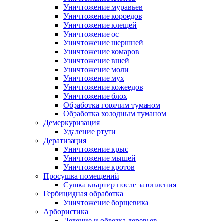
Уничтожение муравьев
Уничтожение короедов
Уничтожение клещей
Уничтожение ос
Уничтожение шершней
Уничтожение комаров
Уничтожение вшей
Уничтожение моли
Уничтожение мух
Уничтожение кожеедов
Уничтожение блох
Обработка горячим туманом
Обработка холодным туманом
Демеркуризация
Удаление ртути
Дератизация
Уничтожение крыс
Уничтожение мышей
Уничтожение кротов
Просушка помещений
Сушка квартир после затопления
Гербицидная обработка
Уничтожение борщевика
Арбористика
Лечение и обрезка деревьев