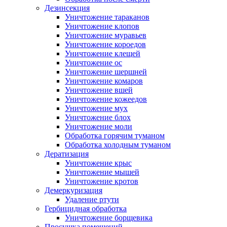
Дезинсекция
Уничтожение тараканов
Уничтожение клопов
Уничтожение муравьев
Уничтожение короедов
Уничтожение клещей
Уничтожение ос
Уничтожение шершней
Уничтожение комаров
Уничтожение вшей
Уничтожение кожеедов
Уничтожение мух
Уничтожение блох
Уничтожение моли
Обработка горячим туманом
Обработка холодным туманом
Дератизация
Уничтожение крыс
Уничтожение мышей
Уничтожение кротов
Демеркуризация
Удаление ртути
Гербицидная обработка
Уничтожение борщевика
Просушка помещений