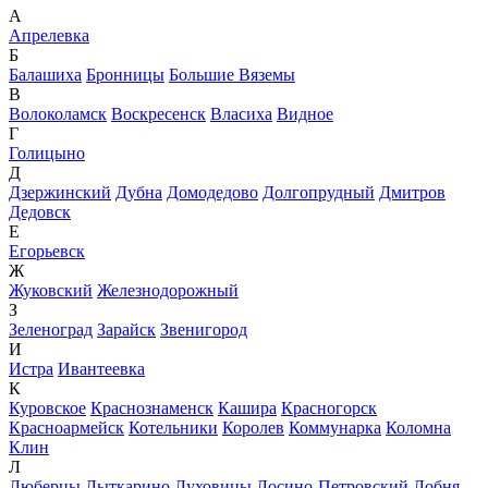
А
Апрелевка
Б
Балашиха
Бронницы
Большие Вяземы
В
Волоколамск
Воскресенск
Власиха
Видное
Г
Голицыно
Д
Дзержинский
Дубна
Домодедово
Долгопрудный
Дмитров
Дедовск
Е
Егорьевск
Ж
Жуковский
Железнодорожный
З
Зеленоград
Зарайск
Звенигород
И
Истра
Ивантеевка
К
Куровское
Краснознаменск
Кашира
Красногорск
Красноармейск
Котельники
Королев
Коммунарка
Коломна
Клин
Л
Люберцы
Лыткарино
Луховицы
Лосино-Петровский
Лобня