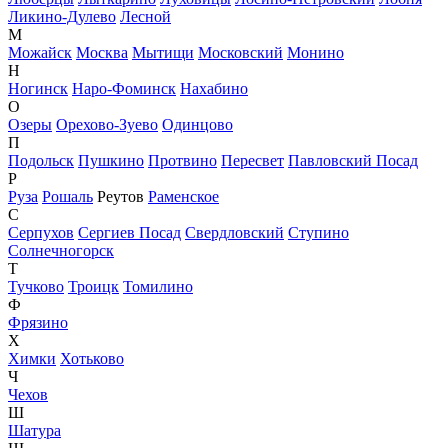
Ликино-Дулево
Лесной
М
Можайск
Москва
Мытищи
Московский
Монино
Н
Ногинск
Наро-Фоминск
Нахабино
О
Озеры
Орехово-Зуево
Одинцово
П
Подольск
Пушкино
Протвино
Пересвет
Павловский Посад
Р
Руза
Рошаль
Реутов
Раменское
С
Серпухов
Сергиев Посад
Свердловский
Ступино
Солнечногорск
Т
Тучково
Троицк
Томилино
Ф
Фрязино
Х
Химки
Хотьково
Ч
Чехов
Ш
Шатура