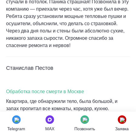
стучали в потолок. Паника страшная! Позвонила в эту
компанию — приехали через час, хотя уже был вечер.
Ребята сразу установили мощные тепловые пушки и
осушители, объяснили, что делать со страховкой.
Через два дня полы и стены были абсолютно сухие,
никакого запаха сырости. Огромное спасибо за
спасение ремонта и нервов!
Станислав Пестов
Обработка после смерти в Москве
Квартира, где обнаружили тело, была большой, и
запах пропитал все комнаты, коридор, кухню.
Самостоятельно справиться было невозможно,
простые средства не помогали. Вызвал
Telegram
MAX
Позвонить
Заявка
профессионалов. Они работали несколько часов,