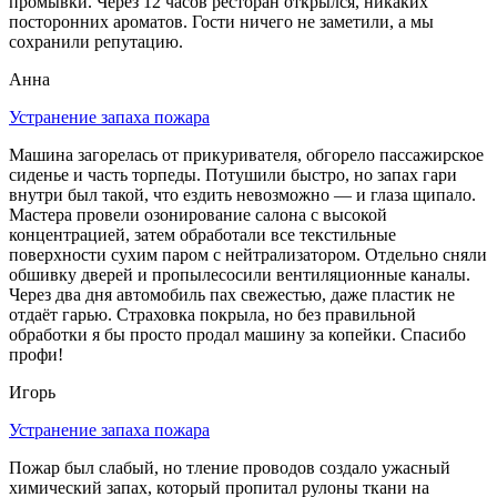
промывки. Через 12 часов ресторан открылся, никаких
посторонних ароматов. Гости ничего не заметили, а мы
сохранили репутацию.
Анна
Устранение запаха пожара
Машина загорелась от прикуривателя, обгорело пассажирское
сиденье и часть торпеды. Потушили быстро, но запах гари
внутри был такой, что ездить невозможно — и глаза щипало.
Мастера провели озонирование салона с высокой
концентрацией, затем обработали все текстильные
поверхности сухим паром с нейтрализатором. Отдельно сняли
обшивку дверей и пропылесосили вентиляционные каналы.
Через два дня автомобиль пах свежестью, даже пластик не
отдаёт гарью. Страховка покрыла, но без правильной
обработки я бы просто продал машину за копейки. Спасибо
профи!
Игорь
Устранение запаха пожара
Пожар был слабый, но тление проводов создало ужасный
химический запах, который пропитал рулоны ткани на