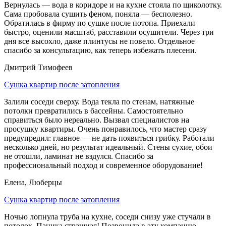
Вернулась — вода в коридоре и на кухне стояла по щиколотку.
Сама пробовала сушить феном, поняла — бесполезно.
Обратилась в фирму по сушке после потопа. Приехали
быстро, оценили масштаб, расставили осушители. Через три
дня все высохло, даже плинтусы не повело. Отдельное
спасибо за консультацию, как теперь избежать плесени.
Дмитрий Тимофеев
Сушка квартир после затопления
Залили соседи сверху. Вода текла по стенам, натяжные
потолки превратились в бассейны. Самостоятельно
справиться было нереально. Вызвал специалистов на
просушку квартиры. Очень понравилось, что мастер сразу
предупредил: главное — не дать появиться грибку. Работали
несколько дней, но результат идеальный. Стены сухие, обои
не отошли, ламинат не вздулся. Спасибо за
профессиональный подход и современное оборудование!
Елена, Люберцы
Сушка квартир после затопления
Ночью лопнула труба на кухне, соседи снизу уже стучали в
потолок. Паника страшная! Позвонила в эту компанию —