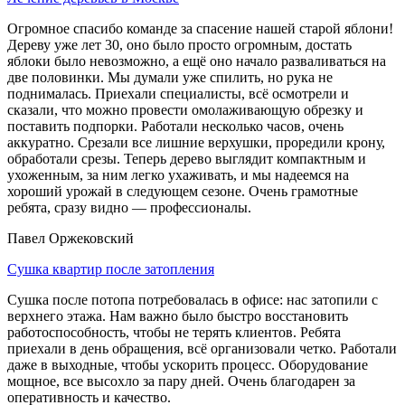
Огромное спасибо команде за спасение нашей старой яблони!
Дереву уже лет 30, оно было просто огромным, достать
яблоки было невозможно, а ещё оно начало разваливаться на
две половинки. Мы думали уже спилить, но рука не
поднималась. Приехали специалисты, всё осмотрели и
сказали, что можно провести омолаживающую обрезку и
поставить подпорки. Работали несколько часов, очень
аккуратно. Срезали все лишние верхушки, проредили крону,
обработали срезы. Теперь дерево выглядит компактным и
ухоженным, за ним легко ухаживать, и мы надеемся на
хороший урожай в следующем сезоне. Очень грамотные
ребята, сразу видно — профессионалы.
Павел Оржековский
Сушка квартир после затопления
Сушка после потопа потребовалась в офисе: нас затопили с
верхнего этажа. Нам важно было быстро восстановить
работоспособность, чтобы не терять клиентов. Ребята
приехали в день обращения, всё организовали четко. Работали
даже в выходные, чтобы ускорить процесс. Оборудование
мощное, все высохло за пару дней. Очень благодарен за
оперативность и качество.