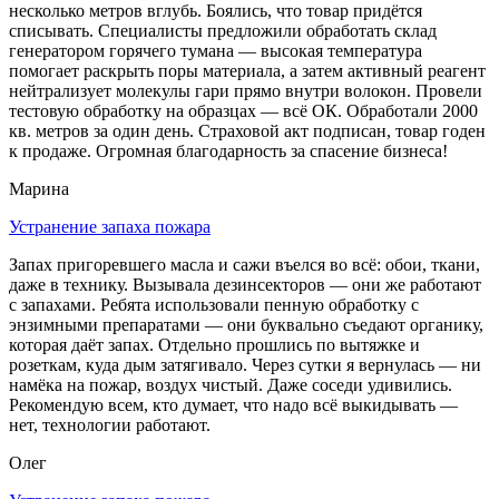
несколько метров вглубь. Боялись, что товар придётся
списывать. Специалисты предложили обработать склад
генератором горячего тумана — высокая температура
помогает раскрыть поры материала, а затем активный реагент
нейтрализует молекулы гари прямо внутри волокон. Провели
тестовую обработку на образцах — всё ОК. Обработали 2000
кв. метров за один день. Страховой акт подписан, товар годен
к продаже. Огромная благодарность за спасение бизнеса!
Марина
Устранение запаха пожара
Запах пригоревшего масла и сажи въелся во всё: обои, ткани,
даже в технику. Вызывала дезинсекторов — они же работают
с запахами. Ребята использовали пенную обработку с
энзимными препаратами — они буквально съедают органику,
которая даёт запах. Отдельно прошлись по вытяжке и
розеткам, куда дым затягивало. Через сутки я вернулась — ни
намёка на пожар, воздух чистый. Даже соседи удивились.
Рекомендую всем, кто думает, что надо всё выкидывать —
нет, технологии работают.
Олег