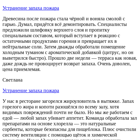
Устранение запаха пожара
Древесина после пожара стала чёрной и воняла смолой с
гарью. Думал, придётся всё демонтировать. Специалисты
предложили шлифовку верхнего слоя и пропитку
специальным составом, который вступает в реакцию с
остаточными продуктами горения и превращает их в
нейтральные соли. Затем дважды обработали помещение
холодным туманом с ароматической добавкой (цитрус, но он
выветрился быстро). Прошло две недели — терраса как новая,
даже дождь не провоцирует возврат запаха. Очень доволен,
цена приемлемая.
Светлана
Устранение запаха пожара
У нас в ресторане загорелся жироуловитель в вытяжке. Запах
горелого жира и копоти разошёлся по всему залу, хотя
видимых повреждений почти не было. Но мы же работаем с
едой — любой запах убивает аппетит. Команда обработала зал
препаратами на основе хлорелла — это натуральные
сорбенты, которые безопасны для пищеблока. Плюс очистили
систему вентиляции с помощью щёток и химической