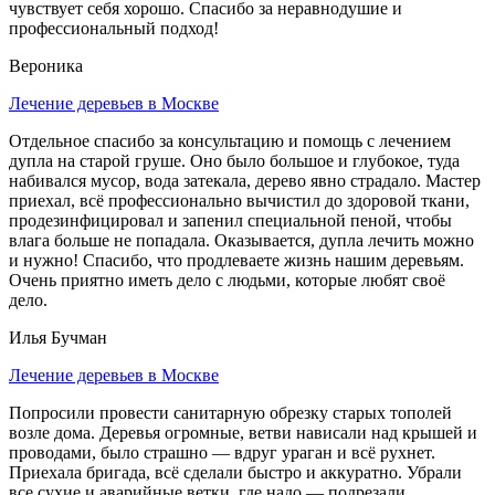
чувствует себя хорошо. Спасибо за неравнодушие и
профессиональный подход!
Вероника
Лечение деревьев в Москве
Отдельное спасибо за консультацию и помощь с лечением
дупла на старой груше. Оно было большое и глубокое, туда
набивался мусор, вода затекала, дерево явно страдало. Мастер
приехал, всё профессионально вычистил до здоровой ткани,
продезинфицировал и запенил специальной пеной, чтобы
влага больше не попадала. Оказывается, дупла лечить можно
и нужно! Спасибо, что продлеваете жизнь нашим деревьям.
Очень приятно иметь дело с людьми, которые любят своё
дело.
Илья Бучман
Лечение деревьев в Москве
Попросили провести санитарную обрезку старых тополей
возле дома. Деревья огромные, ветви нависали над крышей и
проводами, было страшно — вдруг ураган и всё рухнет.
Приехала бригада, всё сделали быстро и аккуратно. Убрали
все сухие и аварийные ветки, где надо — подрезали,