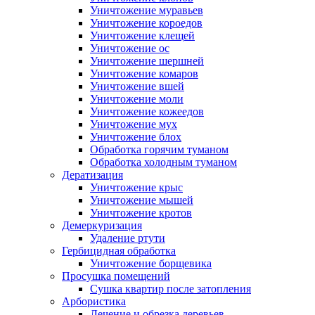
Уничтожение муравьев
Уничтожение короедов
Уничтожение клещей
Уничтожение ос
Уничтожение шершней
Уничтожение комаров
Уничтожение вшей
Уничтожение моли
Уничтожение кожеедов
Уничтожение мух
Уничтожение блох
Обработка горячим туманом
Обработка холодным туманом
Дератизация
Уничтожение крыс
Уничтожение мышей
Уничтожение кротов
Демеркуризация
Удаление ртути
Гербицидная обработка
Уничтожение борщевика
Просушка помещений
Сушка квартир после затопления
Арбористика
Лечение и обрезка деревьев