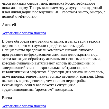
часов никаких следов гари, проверка Роспотребнадзора
показала норму. Теперь включаем эту услугу в стандартный
план ликвидации последствий ЧС. Работают чисто, быстро, с
полной отчётностью
Алексей
Устранение запаха пожара
В бане обгорела внутренняя отделка, и запах гари въелся в
дерево так, что мы думали придётся менять сруб.
Специалисты предложили комплекс: сначала глубокое
прогревание инфракрасными лампами для открытия пор,
затем влажную обработку активными пенными составами,
которые буквально вытягивают копоть из древесины, и
завершающий этап — аэрозольная нейтрализация с
каталитическим эффектом. Через три дня запаха не осталось,
даже парилка теперь пахнет только деревом и травами. Цена
оказалась в разы дешевле, чем полная перестройка.
Рекомендую, если у вас похожая ситуация с
трудновыводимым "ароматом" пожарища.
Елена
Устранение запаха пожара