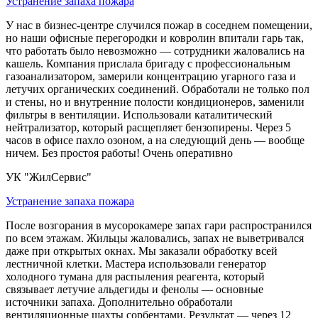
Устранение запаха пожара
У нас в бизнес-центре случился пожар в соседнем помещении,
но наши офисные перегородки и ковролин впитали гарь так,
что работать было невозможно — сотрудники жаловались на
кашель. Компания прислала бригаду с профессиональным
газоанализатором, замерили концентрацию угарного газа и
летучих органических соединений. Обработали не только пол
и стены, но и внутренние полости кондиционеров, заменили
фильтры в вентиляции. Использовали каталитический
нейтрализатор, который расщепляет бензопирены. Через 5
часов в офисе пахло озоном, а на следующий день — вообще
ничем. Без простоя работы! Очень оперативно
УК "ЖилСервис"
Устранение запаха пожара
После возгорания в мусорокамере запах гари распространился
по всем этажам. Жильцы жаловались, запах не выветривался
даже при открытых окнах. Мы заказали обработку всей
лестничной клетки. Мастера использовали генератор
холодного тумана для распыления реагента, который
связывает летучие альдегиды и фенолы — основные
источники запаха. Дополнительно обработали
вентиляционные шахты сорбентами. Результат — через 12