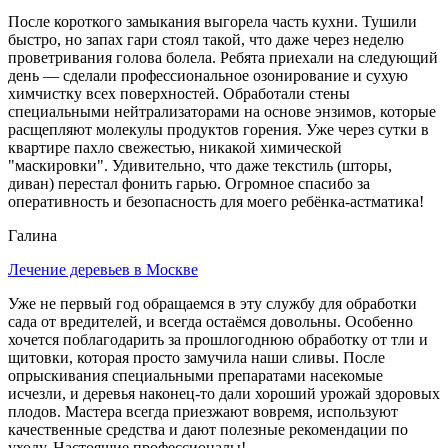
После короткого замыкания выгорела часть кухни. Тушили
быстро, но запах гари стоял такой, что даже через неделю
проветривания голова болела. Ребята приехали на следующий
день — сделали профессиональное озонирование и сухую
химчистку всех поверхностей. Обработали стены
специальными нейтрализаторами на основе энзимов, которые
расщепляют молекулы продуктов горения. Уже через сутки в
квартире пахло свежестью, никакой химической
"маскировки". Удивительно, что даже текстиль (шторы,
диван) перестал фонить гарью. Огромное спасибо за
оперативность и безопасность для моего ребёнка-астматика!
Галина
Лечение деревьев в Москве
Уже не первый год обращаемся в эту службу для обработки
сада от вредителей, и всегда остаёмся довольны. Особенно
хочется поблагодарить за прошлогоднюю обработку от тли и
щитовки, которая просто замучила наши сливы. После
опрыскивания специальными препаратами насекомые
исчезли, и деревья наконец-то дали хороший урожай здоровых
плодов. Мастера всегда приезжают вовремя, используют
качественные средства и дают полезные рекомендации по
уходу. Настоящие профессионалы!