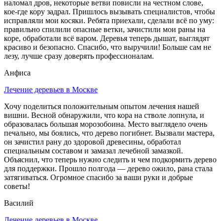
наломал дров, некоторые ветви повисли на честном слове,
кое-где кору задрал. Пришлось вызывать специалистов, чтобы
исправляли мои косяки. Ребята приехали, сделали всё по уму:
правильно спилили опасные ветки, зачистили мои раны на
коре, обработали всё варом. Деревья теперь дышат, выглядят
красиво и безопасно. Спасибо, что выручили! Больше сам не
лезу, лучше сразу доверять профессионалам.
Анфиса
Лечение деревьев в Москве
Хочу поделиться положительным опытом лечения нашей
вишни. Весной обнаружили, что кора на стволе лопнула, и
образовалась большая морозобоина. Место выглядело очень
печально, мы боялись, что дерево погибнет. Вызвали мастера,
он зачистил рану до здоровой древесины, обработал
специальным составом и замазал лечебной замазкой.
Объяснил, что теперь нужно следить и чем подкормить дерево
для поддержки. Прошло полгода — дерево ожило, рана стала
затягиваться. Огромное спасибо за ваши руки и добрые
советы!
Василий
Лечение деревьев в Москве